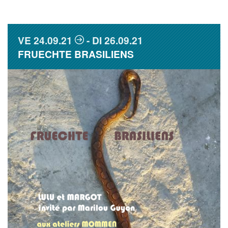
VE
24.09.21
DI
26.09.21
FRUECHTE BRASILIENS