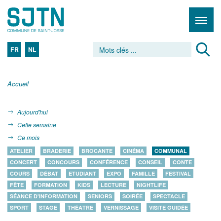
FR
NL
Accueil
Aujourd'hui
Cette semaine
Ce mois
ATELIER
BRADERIE
BROCANTE
CINÉMA
COMMUNAL
CONCERT
CONCOURS
CONFÉRENCE
CONSEIL
CONTE
COURS
DÉBAT
ETUDIANT
EXPO
FAMILLE
FESTIVAL
FÊTE
FORMATION
KIDS
LECTURE
NIGHTLIFE
SÉANCE D'INFORMATION
SENIORS
SOIRÉE
SPECTACLE
SPORT
STAGE
THÉÂTRE
VERNISSAGE
VISITE GUIDÉE