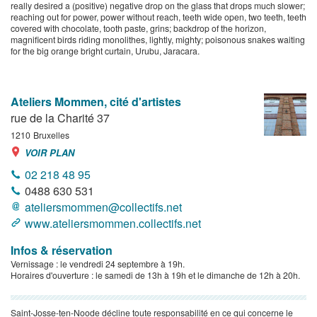
really desired a (positive) negative drop on the glass that drops much slower;
reaching out for power, power without reach, teeth wide open, two teeth, teeth
covered with chocolate, tooth paste, grins; backdrop of the horizon,
magnificent birds riding monolithes, lightly, mighty; poisonous snakes waiting
for the big orange bright curtain, Urubu, Jaracara.
Ateliers Mommen, cité d'artistes
rue de la Charité 37
1210
Bruxelles
VOIR PLAN
02 218 48 95
0488 630 531
ateliersmommen@collectifs.net
www.ateliersmommen.collectifs.net
Infos & réservation
Vernissage : le vendredi 24 septembre à 19h.
Horaires d'ouverture : le samedi de 13h à 19h et le dimanche de 12h à 20h.
Saint-Josse-ten-Noode décline toute responsabilité en ce qui concerne le