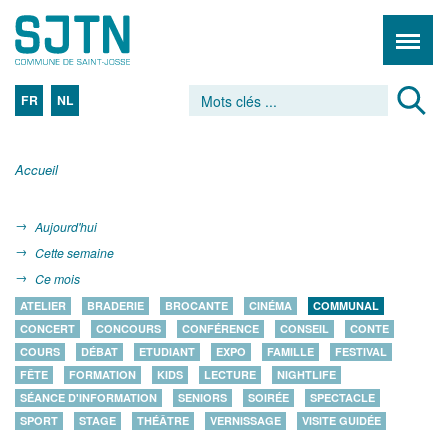
FR
NL
Accueil
Aujourd'hui
Cette semaine
Ce mois
ATELIER
BRADERIE
BROCANTE
CINÉMA
COMMUNAL
CONCERT
CONCOURS
CONFÉRENCE
CONSEIL
CONTE
COURS
DÉBAT
ETUDIANT
EXPO
FAMILLE
FESTIVAL
FÊTE
FORMATION
KIDS
LECTURE
NIGHTLIFE
SÉANCE D'INFORMATION
SENIORS
SOIRÉE
SPECTACLE
SPORT
STAGE
THÉÂTRE
VERNISSAGE
VISITE GUIDÉE