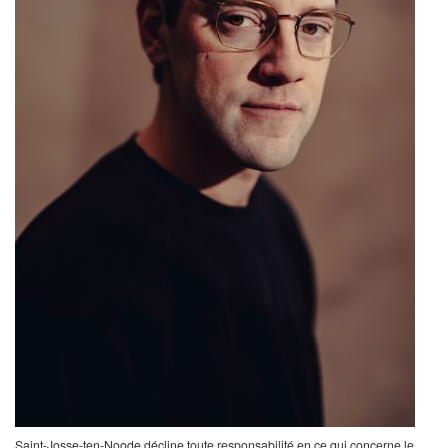
Saint-Josse-ten-Noode décline toute responsabilité en ce qui concerne le