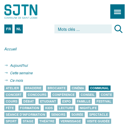
FR
NL
Accueil
Aujourd'hui
Cette semaine
Ce mois
ATELIER
BRADERIE
BROCANTE
CINÉMA
COMMUNAL
CONCERT
CONCOURS
CONFÉRENCE
CONSEIL
CONTE
COURS
DÉBAT
ETUDIANT
EXPO
FAMILLE
FESTIVAL
FÊTE
FORMATION
KIDS
LECTURE
NIGHTLIFE
SÉANCE D'INFORMATION
SENIORS
SOIRÉE
SPECTACLE
SPORT
STAGE
THÉÂTRE
VERNISSAGE
VISITE GUIDÉE