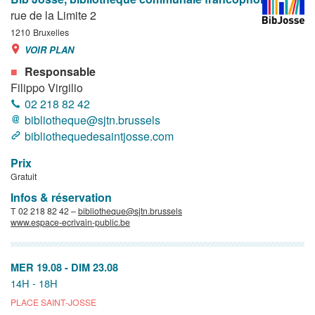
rue de la Limite 2
1210
Bruxelles
VOIR PLAN
Responsable
Filippo Virgilio
02 218 82 42
bibliotheque@sjtn.brussels
bibliothequedesaintjosse.com
Prix
Gratuit
Infos & réservation
T 02 218 82 42 –
bibliotheque@sjtn.brussels
www.espace-ecrivain-public.be
MER 19.08
-
DIM 23.08
14H - 18H
PLACE SAINT-JOSSE