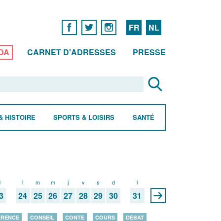
FR
NL
DA
CARNET D'ADRESSES
PRESSE
& HISTOIRE
SPORTS & LOISIRS
SANTÉ
d
l
m
m
j
v
s
d
l
3
24
25
26
27
28
29
30
31
ÉRENCE
CONSEIL
CONTE
COURS
DÉBAT