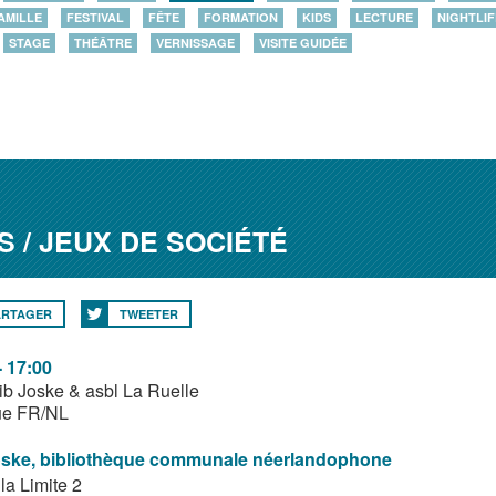
AMILLE
FESTIVAL
FÊTE
FORMATION
KIDS
LECTURE
NIGHTLIF
STAGE
THÉÂTRE
VERNISSAGE
VISITE GUIDÉE
 / JEUX DE SOCIÉTÉ
ARTAGER
TWEETER
- 17:00
ib Joske & asbl La Ruelle
ue FR/NL
oske, bibliothèque communale néerlandophone
la Limite 2