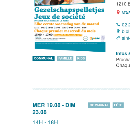
1210
B
VOI
02 
bib
sint
Infos 
Prochai
COMMUNAL
FAMILLE
KIDS
Chaque
MER 19.08
-
DIM
COMMUNAL
FÊTE
23.08
14H - 18H