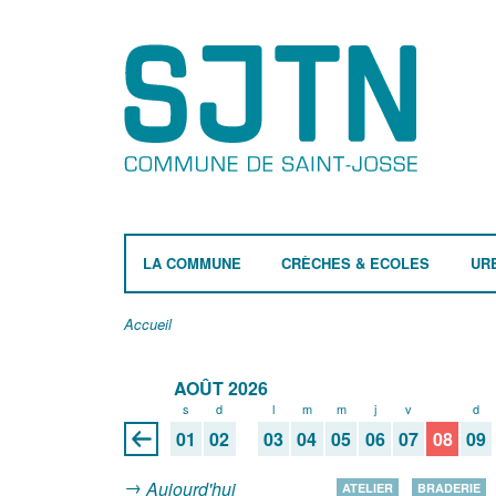
LA COMMUNE
CRÈCHES & ECOLES
UR
Accueil
AOÛT 2026
s
d
l
m
m
j
v
s
d
01
02
03
04
05
06
07
08
09
Aujourd'hui
ATELIER
BRADERIE