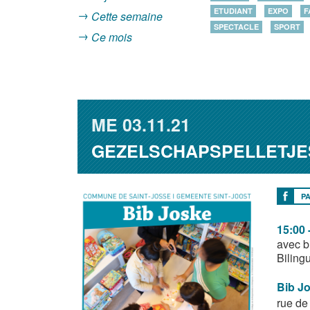
ETUDIANT
EXPO
F
Cette semaine
SPECTACLE
SPORT
Ce mois
ME
03.11.21
GEZELSCHAPSPELLETJES
P
15:00 
avec b
Biling
Bib J
rue de 