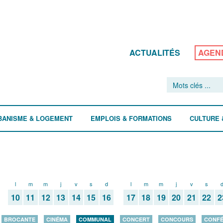
ACTUALITÉS
AGEN
BANISME & LOGEMENT
EMPLOIS & FORMATIONS
CULTURE 
l
m
m
j
v
s
d
l
m
m
j
v
s
10
11
12
13
14
15
16
17
18
19
20
21
22
2
BROCANTE
CINÉMA
COMMUNAL
CONCERT
CONCOURS
CONF