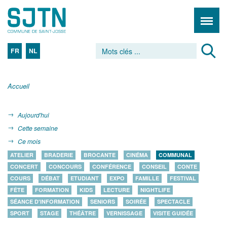
FR
NL
Accueil
Aujourd'hui
Cette semaine
Ce mois
ATELIER
BRADERIE
BROCANTE
CINÉMA
COMMUNAL
CONCERT
CONCOURS
CONFÉRENCE
CONSEIL
CONTE
COURS
DÉBAT
ETUDIANT
EXPO
FAMILLE
FESTIVAL
FÊTE
FORMATION
KIDS
LECTURE
NIGHTLIFE
SÉANCE D'INFORMATION
SENIORS
SOIRÉE
SPECTACLE
SPORT
STAGE
THÉÂTRE
VERNISSAGE
VISITE GUIDÉE