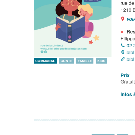
rue de 
1210
B
VOI
Res
Filippo
02 
bib
bib
COMMUNAL
CONTE
FAMILLE
KIDS
Prix
Gratuit
Infos 