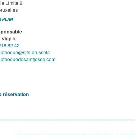
la Limite 2
ruxelles
R PLAN
ponsable
 Virgilio
218 82 42
liotheque@sjtn.brussels
liothequedesaintjosse.com
& réservation