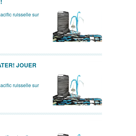
!
acific ruisselle sur
ATER! JOUER
acific ruisselle sur