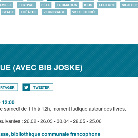
AMILLE
FESTIVAL
FÊTE
FORMATION
KIDS
LECTURE
NIGHTLIF
STAGE
THÉÂTRE
VERNISSAGE
VISITE GUIDÉE
UE (AVEC BIB JOSKE)
ARTAGER
TWEETER
- 12:00
 samedi de 11h à 12h, moment ludique autour des livres.
uivantes : 26.02 - 26.03 - 30.04 - 28.05 - 25.06
osse, bibliothèque communale francophone