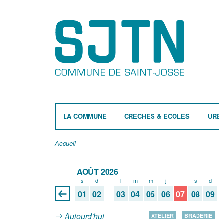
LA COMMUNE
CRÈCHES & ECOLES
UR
Accueil
AOÛT 2026
s
d
l
m
m
j
v
s
d
01
02
03
04
05
06
07
08
09
Aujourd'hui
ATELIER
BRADERIE