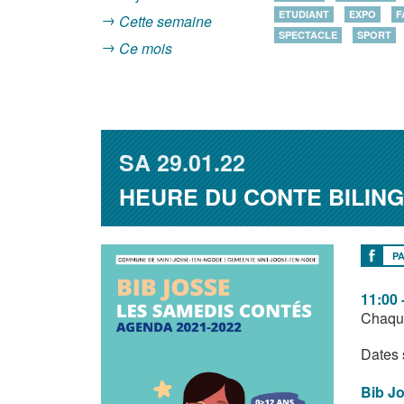
ETUDIANT
EXPO
F
Cette semaine
SPECTACLE
SPORT
Ce mois
SA
29.01.22
HEURE DU CONTE BILING
P
11:00 
Chaque
Dates s
Bib J