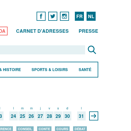
FR
NL
DA
CARNET D'ADRESSES
PRESSE
& HISTOIRE
SPORTS & LOISIRS
SANTÉ
d
l
m
m
j
v
s
d
l
3
24
25
26
27
28
29
30
31
ÉRENCE
CONSEIL
CONTE
COURS
DÉBAT