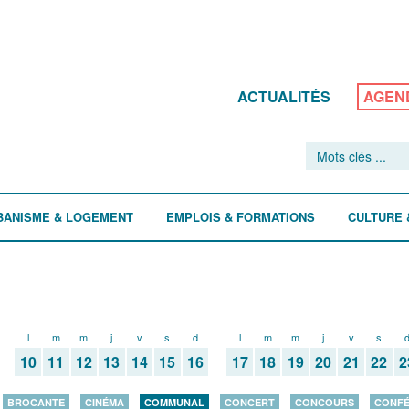
ACTUALITÉS
AGEN
BANISME & LOGEMENT
EMPLOIS & FORMATIONS
CULTURE 
l
m
m
j
v
s
d
l
m
m
j
v
s
10
11
12
13
14
15
16
17
18
19
20
21
22
2
BROCANTE
CINÉMA
COMMUNAL
CONCERT
CONCOURS
CONF