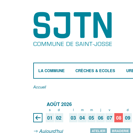
LA COMMUNE
CRÈCHES & ECOLES
UR
Accueil
AOÛT 2026
s
d
l
m
m
j
v
s
d
01
02
03
04
05
06
07
08
09
Aujourd'hui
ATELIER
BRADERIE