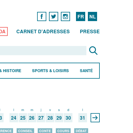
FR
NL
DA
CARNET D'ADRESSES
PRESSE
& HISTOIRE
SPORTS & LOISIRS
SANTÉ
d
l
m
m
j
v
s
d
l
3
24
25
26
27
28
29
30
31
ÉRENCE
CONSEIL
CONTE
COURS
DÉBAT