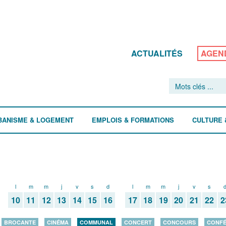
ACTUALITÉS
AGEN
BANISME & LOGEMENT
EMPLOIS & FORMATIONS
CULTURE 
l
m
m
j
v
s
d
l
m
m
j
v
s
10
11
12
13
14
15
16
17
18
19
20
21
22
2
BROCANTE
CINÉMA
COMMUNAL
CONCERT
CONCOURS
CONF