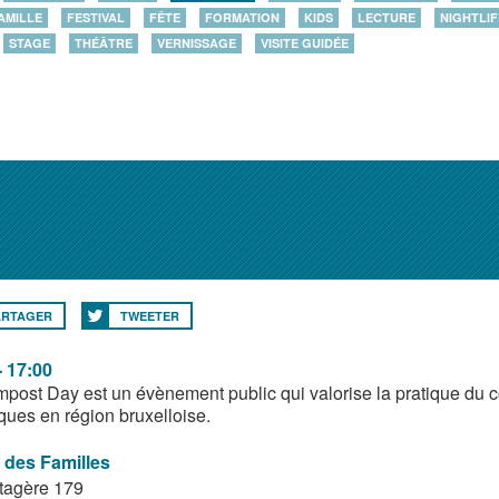
AMILLE
FESTIVAL
FÊTE
FORMATION
KIDS
LECTURE
NIGHTLIF
STAGE
THÉÂTRE
VERNISSAGE
VISITE GUIDÉE
ARTAGER
TWEETER
- 17:00
post Day est un évènement public qui valorise la pratique du 
ques en région bruxelloise.
 des Familles
tagère 179