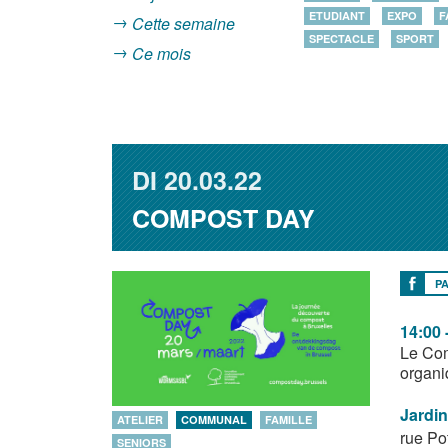
ETUDIANT
EXPO
F
Cette semaine
SPECTACLE
SPORT
Ce mois
DI
20.03.22
COMPOST DAY
P
14:00 
Le Com
organi
Jardin
ATELIER
COMMUNAL
FAMILLE
rue Po
SENIORS