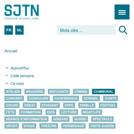
FR
NL
Accueil
Aujourd'hui
Cette semaine
Ce mois
ATELIER
BRADERIE
BROCANTE
CINÉMA
COMMUNAL
CONCERT
CONCOURS
CONFÉRENCE
CONSEIL
CONTE
COURS
DÉBAT
ETUDIANT
EXPO
FAMILLE
FESTIVAL
FÊTE
FORMATION
KIDS
LECTURE
NIGHTLIFE
SÉANCE D'INFORMATION
SENIORS
SOIRÉE
SPECTACLE
SPORT
STAGE
THÉÂTRE
VERNISSAGE
VISITE GUIDÉE