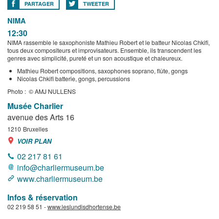
PARTAGER
TWEETER
NIMA
12:30
NIMA rassemble le saxophoniste Mathieu Robert et le batteur Nicolas Chkifi,
tous deux compositeurs et improvisateurs. Ensemble, ils transcendent les
genres avec simplicité, pureté et un son acoustique et chaleureux.
Mathieu Robert compositions, saxophones soprano, flûte, gongs
Nicolas Chkifi batterie, gongs, percussions
Photo : © AMJ NULLENS
Musée Charlier
avenue des Arts 16
1210
Bruxelles
VOIR PLAN
02 217 81 61
info@charliermuseum.be
www.charliermuseum.be
Infos & réservation
02 219 58 51 -
www.leslundisdhortense.be