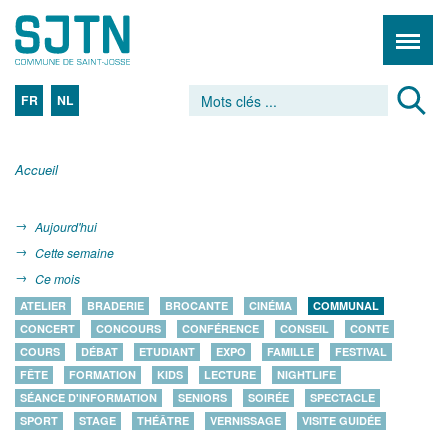
FR
NL
Accueil
Aujourd'hui
Cette semaine
Ce mois
ATELIER
BRADERIE
BROCANTE
CINÉMA
COMMUNAL
CONCERT
CONCOURS
CONFÉRENCE
CONSEIL
CONTE
COURS
DÉBAT
ETUDIANT
EXPO
FAMILLE
FESTIVAL
FÊTE
FORMATION
KIDS
LECTURE
NIGHTLIFE
SÉANCE D'INFORMATION
SENIORS
SOIRÉE
SPECTACLE
SPORT
STAGE
THÉÂTRE
VERNISSAGE
VISITE GUIDÉE