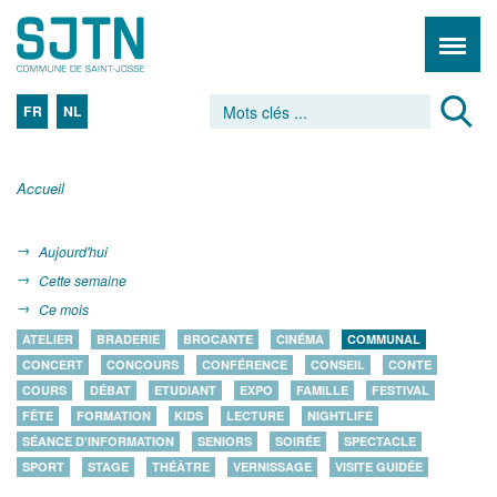
FR
NL
Accueil
Aujourd'hui
Cette semaine
Ce mois
ATELIER
BRADERIE
BROCANTE
CINÉMA
COMMUNAL
CONCERT
CONCOURS
CONFÉRENCE
CONSEIL
CONTE
COURS
DÉBAT
ETUDIANT
EXPO
FAMILLE
FESTIVAL
FÊTE
FORMATION
KIDS
LECTURE
NIGHTLIFE
SÉANCE D'INFORMATION
SENIORS
SOIRÉE
SPECTACLE
SPORT
STAGE
THÉÂTRE
VERNISSAGE
VISITE GUIDÉE