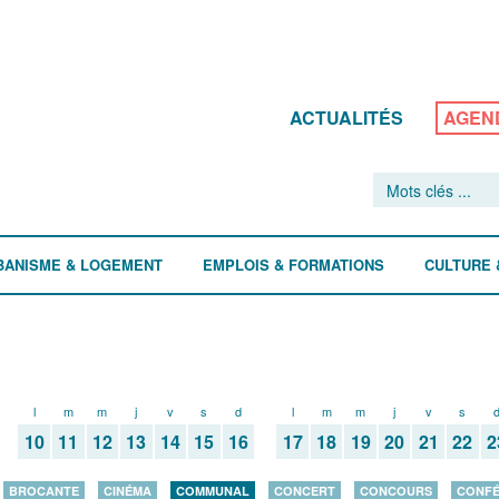
ACTUALITÉS
AGEN
BANISME & LOGEMENT
EMPLOIS & FORMATIONS
CULTURE 
l
m
m
j
v
s
d
l
m
m
j
v
s
10
11
12
13
14
15
16
17
18
19
20
21
22
2
BROCANTE
CINÉMA
COMMUNAL
CONCERT
CONCOURS
CONF