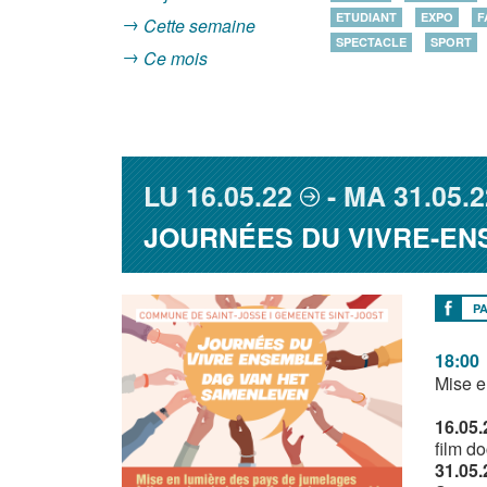
ETUDIANT
EXPO
F
Cette semaine
SPECTACLE
SPORT
Ce mois
LU
16.05.22
MA
31.05.2
JOURNÉES DU VIVRE-E
P
18:00
Mise e
16.05.
film d
31.05.