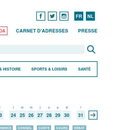
FR
NL
DA
CARNET D'ADRESSES
PRESSE
& HISTOIRE
SPORTS & LOISIRS
SANTÉ
d
l
m
m
j
v
s
d
l
3
24
25
26
27
28
29
30
31
ÉRENCE
CONSEIL
CONTE
COURS
DÉBAT