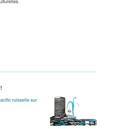
lturelles.
!
acific ruisselle sur