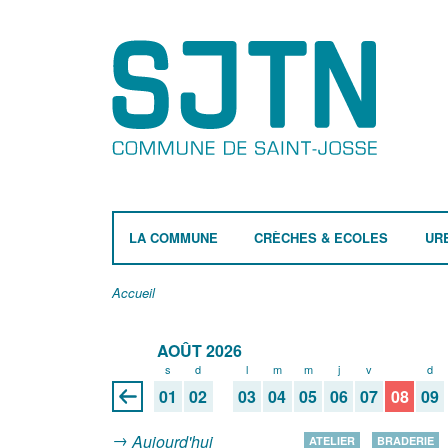
LA COMMUNE
CRÈCHES & ECOLES
UR
Accueil
AOÛT 2026
s
d
l
m
m
j
v
s
d
01
02
03
04
05
06
07
08
09
Aujourd'hui
ATELIER
BRADERIE