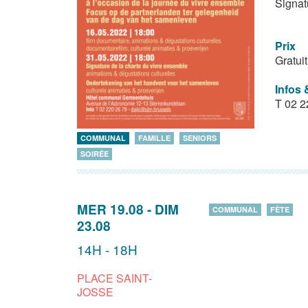
Signat
Prix
Gratuit
Infos 
T 02 2
COMMUNAL
FAMILLE
SENIORS
SOIRÉE
MER 19.08
-
DIM
COMMUNAL
FÊTE
23.08
14H - 18H
PLACE SAINT-
JOSSE