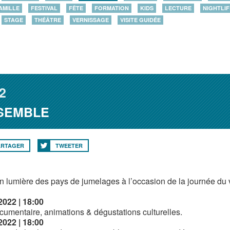
AMILLE
FESTIVAL
FÊTE
FORMATION
KIDS
LECTURE
NIGHTLIF
STAGE
THÉÂTRE
VERNISSAGE
VISITE GUIDÉE
2
NSEMBLE
ARTAGER
TWEETER
n lumière des pays de jumelages à l’occasion de la journée du 
2022 | 18:00
ocumentaire, animations & dégustations culturelles.
2022 | 18:00