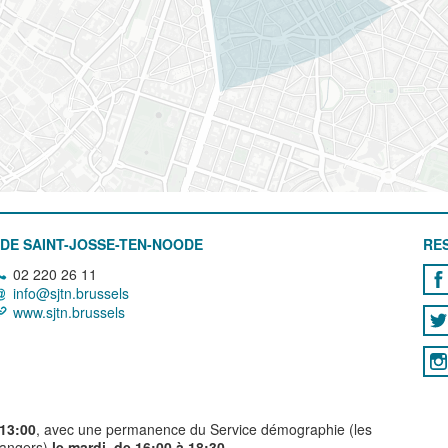
DE SAINT-JOSSE-TEN-NOODE
RE
02 220 26 11
info@sjtn.brussels
www.sjtn.brussels
 13:00
, avec une permanence du Service démographie (les
trangers)
le mardi, de 16:00 à 18:30.