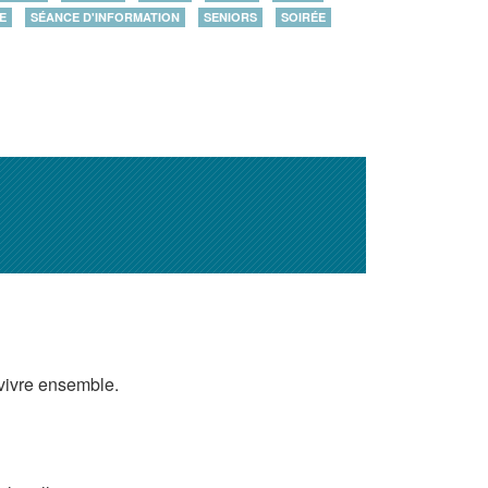
E
SÉANCE D'INFORMATION
SENIORS
SOIRÉE
vivre ensemble.