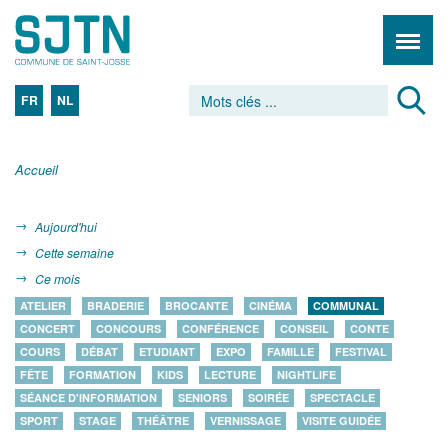
FR
NL
Accueil
Aujourd'hui
Cette semaine
Ce mois
ATELIER
BRADERIE
BROCANTE
CINÉMA
COMMUNAL
CONCERT
CONCOURS
CONFÉRENCE
CONSEIL
CONTE
COURS
DÉBAT
ETUDIANT
EXPO
FAMILLE
FESTIVAL
FÊTE
FORMATION
KIDS
LECTURE
NIGHTLIFE
SÉANCE D'INFORMATION
SENIORS
SOIRÉE
SPECTACLE
SPORT
STAGE
THÉÂTRE
VERNISSAGE
VISITE GUIDÉE