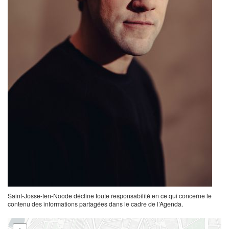
Saint-Josse-ten-Noode décline toute responsabilité en ce qui concerne le
contenu des informations partagées dans le cadre de l’Agenda.