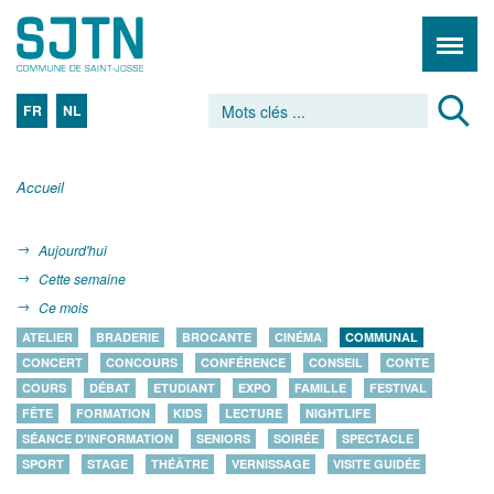
FR
NL
Accueil
Aujourd'hui
Cette semaine
Ce mois
ATELIER
BRADERIE
BROCANTE
CINÉMA
COMMUNAL
CONCERT
CONCOURS
CONFÉRENCE
CONSEIL
CONTE
COURS
DÉBAT
ETUDIANT
EXPO
FAMILLE
FESTIVAL
FÊTE
FORMATION
KIDS
LECTURE
NIGHTLIFE
SÉANCE D'INFORMATION
SENIORS
SOIRÉE
SPECTACLE
SPORT
STAGE
THÉÂTRE
VERNISSAGE
VISITE GUIDÉE