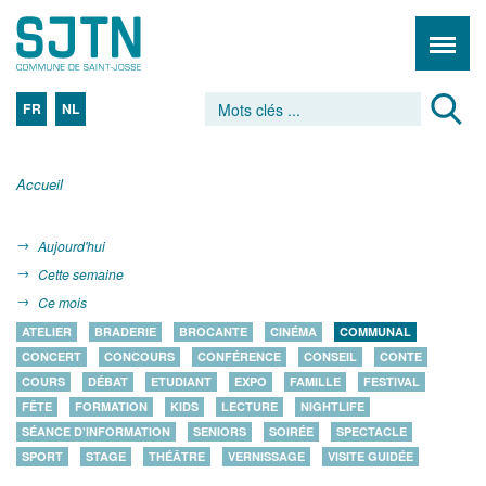
FR
NL
Accueil
Aujourd'hui
Cette semaine
Ce mois
ATELIER
BRADERIE
BROCANTE
CINÉMA
COMMUNAL
CONCERT
CONCOURS
CONFÉRENCE
CONSEIL
CONTE
COURS
DÉBAT
ETUDIANT
EXPO
FAMILLE
FESTIVAL
FÊTE
FORMATION
KIDS
LECTURE
NIGHTLIFE
SÉANCE D'INFORMATION
SENIORS
SOIRÉE
SPECTACLE
SPORT
STAGE
THÉÂTRE
VERNISSAGE
VISITE GUIDÉE