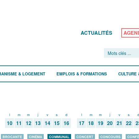
ACTUALITÉS
AGEN
BANISME & LOGEMENT
EMPLOIS & FORMATIONS
CULTURE 
l
m
m
j
v
s
d
l
m
m
j
v
s
10
11
12
13
14
15
16
17
18
19
20
21
22
2
BROCANTE
CINÉMA
COMMUNAL
CONCERT
CONCOURS
CONF