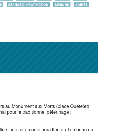
E
SÉANCE D'INFORMATION
SENIORS
SOIRÉE
urs au Monument aux Morts (place Quételet) ;
l pour le traditionnel pèlerinage ;
stice, une cérémonie aura lieu au Tombeau du