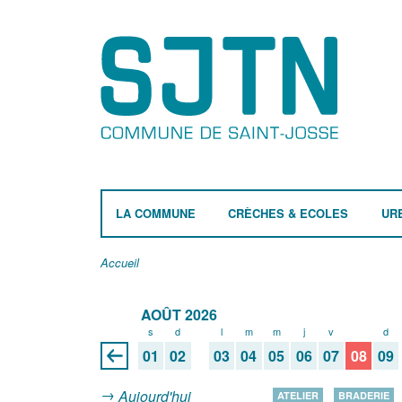
LA COMMUNE
CRÈCHES & ECOLES
UR
Accueil
AOÛT 2026
s
d
l
m
m
j
v
s
d
01
02
03
04
05
06
07
08
09
Aujourd'hui
ATELIER
BRADERIE