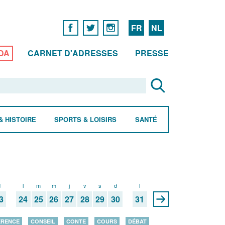
FR
NL
DA
CARNET D'ADRESSES
PRESSE
& HISTOIRE
SPORTS & LOISIRS
SANTÉ
d
l
m
m
j
v
s
d
l
3
24
25
26
27
28
29
30
31
ÉRENCE
CONSEIL
CONTE
COURS
DÉBAT