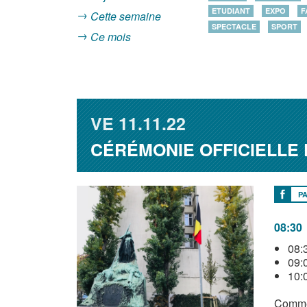
ETUDIANT
EXPO
F
Cette semaine
SPECTACLE
SPORT
Ce mois
VE
11.11.22
CÉRÉMONIE OFFICIELLE 
P
08:30
08:
09:0
10:
Comme 