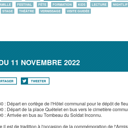
AMILLE
FESTIVAL
FÊTE
FORMATION
KIDS
LECTURE
NIGHTLIF
STAGE
THÉÂTRE
VERNISSAGE
VISITE GUIDÉE
DU 11 NOVEMBRE 2022
ARTAGER
TWEETER
30 : Départ en cortège de l'Hôtel communal pour le dépôt de fle
0 : Départ de la place Quételet en bus vers le cimetière communa
00 : Arrivée en bus au Tombeau du Soldat Inconnu.
il est de tradition à l'occasion de la commémoration de !'Armi