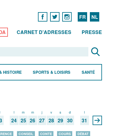
FR
NL
DA
CARNET D'ADRESSES
PRESSE
& HISTOIRE
SPORTS & LOISIRS
SANTÉ
d
l
m
m
j
v
s
d
l
3
24
25
26
27
28
29
30
31
ÉRENCE
CONSEIL
CONTE
COURS
DÉBAT