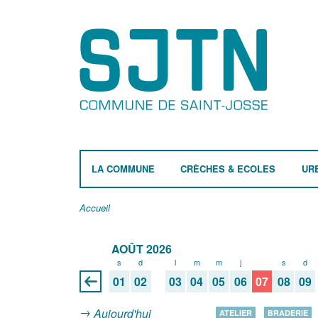
LA COMMUNE
CRÈCHES & ECOLES
UR
Accueil
AOÛT 2026
s
d
l
m
m
j
v
s
d
01
02
03
04
05
06
07
08
09
Aujourd'hui
ATELIER
BRADERIE