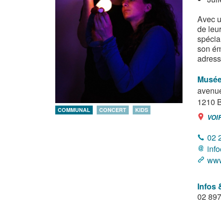
Avec u
de leu
spécia
son ém
adress
Musée
avenue
1210
B
COMMUNAL
CONCERT
KIDS
VOI
02 
inf
www
Infos 
02 897