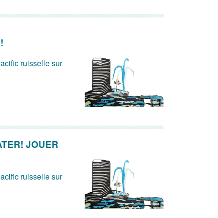
!
acific ruisselle sur
ATER! JOUER
acific ruisselle sur