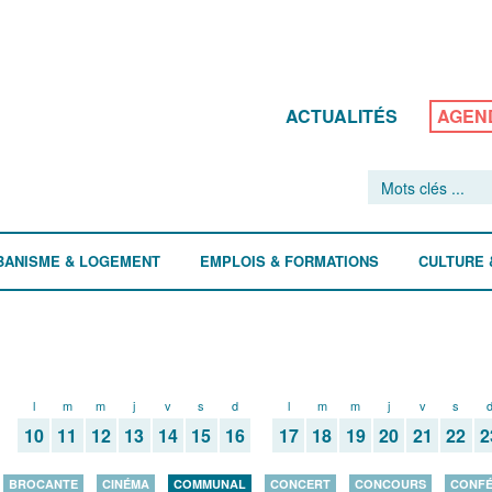
ACTUALITÉS
AGEN
BANISME & LOGEMENT
EMPLOIS & FORMATIONS
CULTURE 
l
m
m
j
v
s
d
l
m
m
j
v
s
10
11
12
13
14
15
16
17
18
19
20
21
22
2
BROCANTE
CINÉMA
COMMUNAL
CONCERT
CONCOURS
CONF