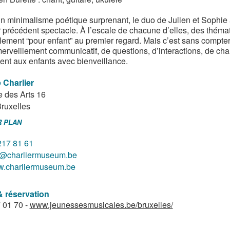
n minimalisme poétique surprenant, le duo de Julien et Sophie
r précédent spectacle. À l’escale de chacune d’elles, des théma
lement “pour enfant” au premier regard. Mais c’est sans compt
erveillement communicatif, de questions, d’interactions, de chan
ent aux enfants avec bienveillance.
 Charlier
 des Arts 16
ruxelles
R PLAN
217 81 61
o@charliermuseum.be
.charliermuseum.be
& réservation
 01 70 -
www.jeunessesmusicales.be/bruxelles/