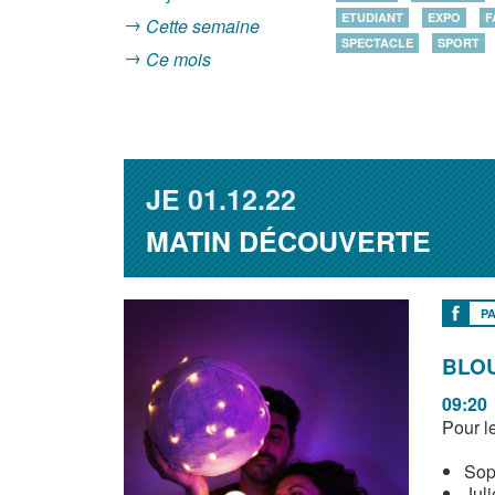
ETUDIANT
EXPO
F
Cette semaine
SPECTACLE
SPORT
Ce mois
JE
01.12.22
MATIN DÉCOUVERTE
P
BLO
09:20
Pour l
Soph
Juli