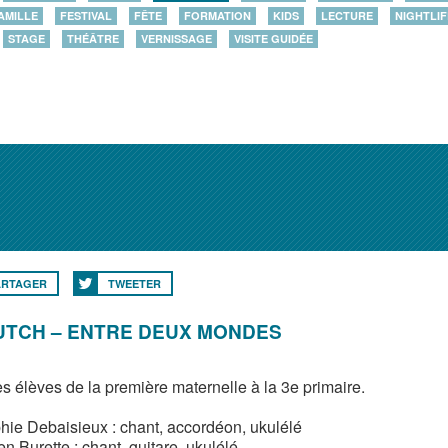
AMILLE
FESTIVAL
FÊTE
FORMATION
KIDS
LECTURE
NIGHTLIF
STAGE
THÉÂTRE
VERNISSAGE
VISITE GUIDÉE
ARTAGER
TWEETER
UTCH – ENTRE DEUX MONDES
es élèves de la première maternelle à la 3e primaire.
ie Debaisieux : chant, accordéon, ukulélé
en Burette : chant, guitare, ukulélé