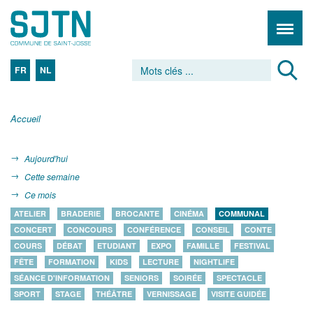
FR
NL
Accueil
Aujourd'hui
Cette semaine
Ce mois
ATELIER
BRADERIE
BROCANTE
CINÉMA
COMMUNAL
CONCERT
CONCOURS
CONFÉRENCE
CONSEIL
CONTE
COURS
DÉBAT
ETUDIANT
EXPO
FAMILLE
FESTIVAL
FÊTE
FORMATION
KIDS
LECTURE
NIGHTLIFE
SÉANCE D'INFORMATION
SENIORS
SOIRÉE
SPECTACLE
SPORT
STAGE
THÉÂTRE
VERNISSAGE
VISITE GUIDÉE