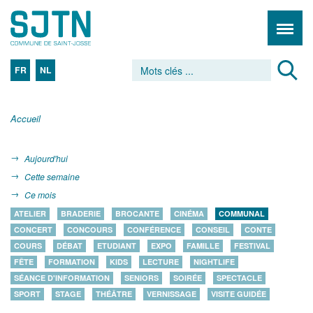
FR
NL
Accueil
Aujourd'hui
Cette semaine
Ce mois
ATELIER
BRADERIE
BROCANTE
CINÉMA
COMMUNAL
CONCERT
CONCOURS
CONFÉRENCE
CONSEIL
CONTE
COURS
DÉBAT
ETUDIANT
EXPO
FAMILLE
FESTIVAL
FÊTE
FORMATION
KIDS
LECTURE
NIGHTLIFE
SÉANCE D'INFORMATION
SENIORS
SOIRÉE
SPECTACLE
SPORT
STAGE
THÉÂTRE
VERNISSAGE
VISITE GUIDÉE