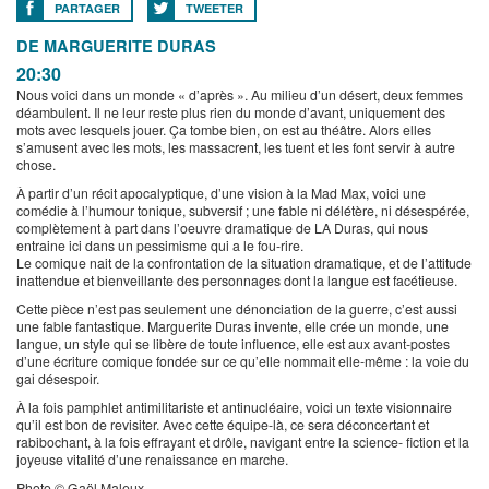
PARTAGER
TWEETER
DE MARGUERITE DURAS
20:30
Nous voici dans un monde « d’après ». Au milieu d’un désert, deux femmes
déambulent. Il ne leur reste plus rien du monde d’avant, uniquement des
mots avec lesquels jouer. Ça tombe bien, on est au théâtre. Alors elles
s’amusent avec les mots, les massacrent, les tuent et les font servir à autre
chose.
À partir d’un récit apocalyptique, d’une vision à la Mad Max, voici une
comédie à l’humour tonique, subversif ; une fable ni délétère, ni désespérée,
complètement à part dans l’oeuvre dramatique de LA Duras, qui nous
entraine ici dans un pessimisme qui a le fou-rire.
Le comique nait de la confrontation de la situation dramatique, et de l’attitude
inattendue et bienveillante des personnages dont la langue est facétieuse.
Cette pièce n’est pas seulement une dénonciation de la guerre, c’est aussi
une fable fantastique. Marguerite Duras invente, elle crée un monde, une
langue, un style qui se libère de toute influence, elle est aux avant-postes
d’une écriture comique fondée sur ce qu’elle nommait elle-même : la voie du
gai désespoir.
À la fois pamphlet antimilitariste et antinucléaire, voici un texte visionnaire
qu’il est bon de revisiter. Avec cette équipe-là, ce sera déconcertant et
rabibochant, à la fois effrayant et drôle, navigant entre la science- fiction et la
joyeuse vitalité d’une renaissance en marche.
Photo © Gaël Maleux.