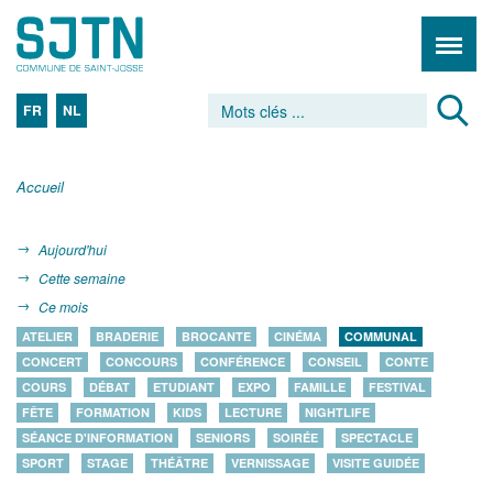
FR
NL
Accueil
Aujourd'hui
Cette semaine
Ce mois
ATELIER
BRADERIE
BROCANTE
CINÉMA
COMMUNAL
CONCERT
CONCOURS
CONFÉRENCE
CONSEIL
CONTE
COURS
DÉBAT
ETUDIANT
EXPO
FAMILLE
FESTIVAL
FÊTE
FORMATION
KIDS
LECTURE
NIGHTLIFE
SÉANCE D'INFORMATION
SENIORS
SOIRÉE
SPECTACLE
SPORT
STAGE
THÉÂTRE
VERNISSAGE
VISITE GUIDÉE