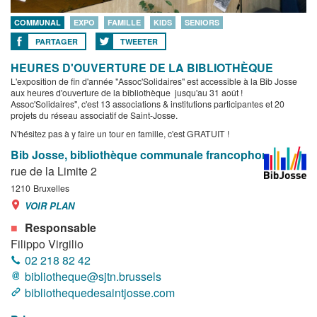
COMMUNAL
EXPO
FAMILLE
KIDS
SENIORS
PARTAGER
TWEETER
HEURES D'OUVERTURE DE LA BIBLIOTHÈQUE
L'exposition de fin d'année "Assoc'Solidaires" est accessible à la Bib Josse
aux heures d'ouverture de la bibliothèque jusqu'au 31 août !
Assoc'Solidaires", c'est 13 associations & institutions participantes et 20
projets du réseau associatif de Saint-Josse.
N'hésitez pas à y faire un tour en famille, c'est GRATUIT !
Bib Josse, bibliothèque communale francophone
rue de la Limite 2
1210
Bruxelles
VOIR PLAN
Responsable
Filippo Virgilio
02 218 82 42
bibliotheque@sjtn.brussels
bibliothequedesaintjosse.com