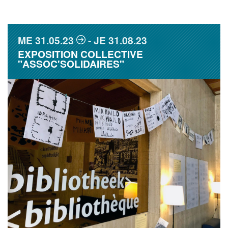
ME
31.05.23
JE
31.08.23
EXPOSITION COLLECTIVE
"ASSOC'SOLIDAIRES"