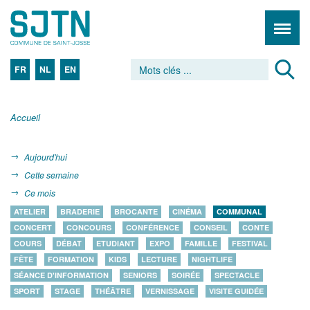
FR
NL
EN
Accueil
Aujourd'hui
Cette semaine
Ce mois
ATELIER
BRADERIE
BROCANTE
CINÉMA
COMMUNAL
CONCERT
CONCOURS
CONFÉRENCE
CONSEIL
CONTE
COURS
DÉBAT
ETUDIANT
EXPO
FAMILLE
FESTIVAL
FÊTE
FORMATION
KIDS
LECTURE
NIGHTLIFE
SÉANCE D'INFORMATION
SENIORS
SOIRÉE
SPECTACLE
SPORT
STAGE
THÉÂTRE
VERNISSAGE
VISITE GUIDÉE