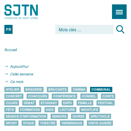
FR
Accueil
Aujourd'hui
Cette semaine
Ce mois
ATELIER
BRADERIE
BROCANTE
CINÉMA
COMMUNAL
CONCERT
CONCOURS
CONFÉRENCE
CONSEIL
CONTE
COURS
DÉBAT
ETUDIANT
EXPO
FAMILLE
FESTIVAL
FÊTE
FORMATION
KIDS
LECTURE
NIGHTLIFE
SÉANCE D'INFORMATION
SENIORS
SOIRÉE
SPECTACLE
SPORT
STAGE
THÉÂTRE
VERNISSAGE
VISITE GUIDÉE