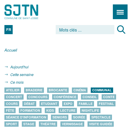
FR
Accueil
Aujourd'hui
Cette semaine
Ce mois
ATELIER
BRADERIE
BROCANTE
CINÉMA
COMMUNAL
CONCERT
CONCOURS
CONFÉRENCE
CONSEIL
CONTE
COURS
DÉBAT
ETUDIANT
EXPO
FAMILLE
FESTIVAL
FÊTE
FORMATION
KIDS
LECTURE
NIGHTLIFE
SÉANCE D'INFORMATION
SENIORS
SOIRÉE
SPECTACLE
SPORT
STAGE
THÉÂTRE
VERNISSAGE
VISITE GUIDÉE