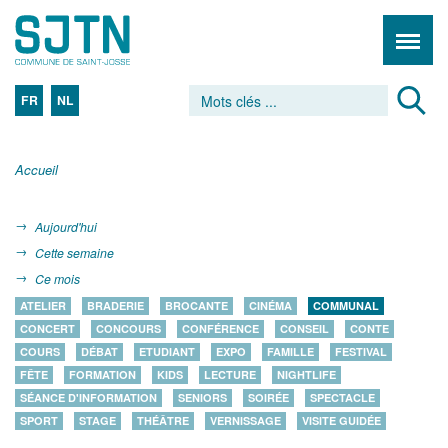
FR
NL
Accueil
Aujourd'hui
Cette semaine
Ce mois
ATELIER
BRADERIE
BROCANTE
CINÉMA
COMMUNAL
CONCERT
CONCOURS
CONFÉRENCE
CONSEIL
CONTE
COURS
DÉBAT
ETUDIANT
EXPO
FAMILLE
FESTIVAL
FÊTE
FORMATION
KIDS
LECTURE
NIGHTLIFE
SÉANCE D'INFORMATION
SENIORS
SOIRÉE
SPECTACLE
SPORT
STAGE
THÉÂTRE
VERNISSAGE
VISITE GUIDÉE