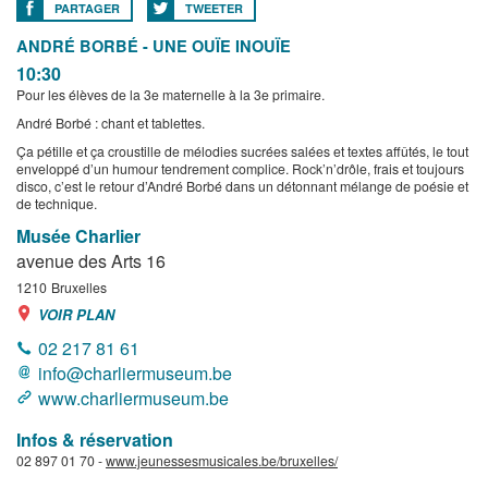
PARTAGER
TWEETER
ANDRÉ BORBÉ - UNE OUÏE INOUÏE
10:30
Pour les élèves de la 3e maternelle à la 3e primaire.
André Borbé : chant et tablettes.
Ça pétille et ça croustille de mélodies sucrées salées et textes affûtés, le tout
enveloppé d’un humour tendrement complice. Rock’n’drôle, frais et toujours
disco, c’est le retour d’André Borbé dans un détonnant mélange de poésie et
de technique.
Musée Charlier
avenue des Arts 16
1210
Bruxelles
VOIR PLAN
02 217 81 61
info@charliermuseum.be
www.charliermuseum.be
Infos & réservation
02 897 01 70 -
www.jeunessesmusicales.be/bruxelles/