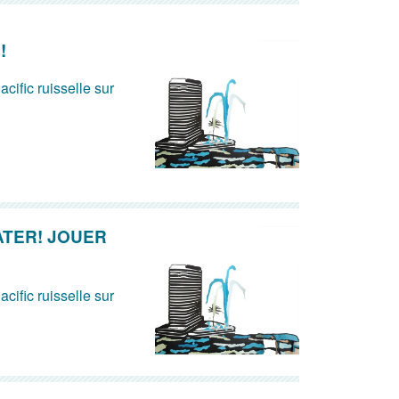
!
acific ruisselle sur
ATER! JOUER
acific ruisselle sur