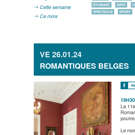
ETUDIANT
EXPO
F
Cette semaine
SPECTACLE
SPORT
Ce mois
VE
26.01.24
ROMANTIQUES BELGES
P
19H30
La 11e
Romant
pourre
Le nom