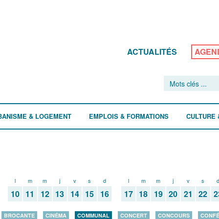
ACTUALITÉS
AGEN
BANISME & LOGEMENT
EMPLOIS & FORMATIONS
CULTURE 
l
m
m
j
v
s
d
l
m
m
j
v
s
10
11
12
13
14
15
16
17
18
19
20
21
22
2
BROCANTE
CINÉMA
COMMUNAL
CONCERT
CONCOURS
CONF