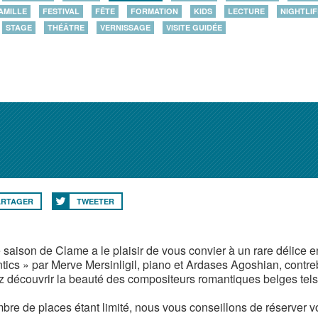
AMILLE
FESTIVAL
FÊTE
FORMATION
KIDS
LECTURE
NIGHTLIF
STAGE
THÉÂTRE
VERNISSAGE
VISITE GUIDÉE
ARTAGER
TWEETER
 saison de Clame a le plaisir de vous convier à un rare délice e
ics » par Merve Mersinligil, piano et Ardases Agoshian, contr
z découvrir la beauté des compositeurs romantiques belges tel
bre de places étant limité, nous vous conseillons de réserver vos