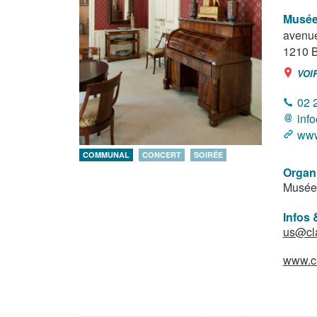
Musée
avenue
1210
B
VOI
02 
inf
www
COMMUNAL
CONCERT
SOIRÉE
Organ
Musée 
Infos 
us@cl
www.c