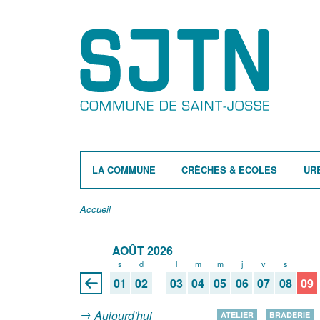
LA COMMUNE
CRÈCHES & ECOLES
UR
Accueil
AOÛT 2026
s
d
l
m
m
j
v
s
d
01
02
03
04
05
06
07
08
09
Aujourd'hui
ATELIER
BRADERIE