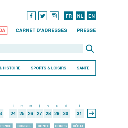
FR
NL
EN
DA
CARNET D'ADRESSES
PRESSE
& HISTOIRE
SPORTS & LOISIRS
SANTÉ
d
l
m
m
j
v
s
d
l
3
24
25
26
27
28
29
30
31
ÉRENCE
CONSEIL
CONTE
COURS
DÉBAT