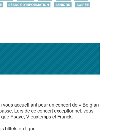
E
SÉANCE D'INFORMATION
SENIORS
SOIRÉE
n vous accueillant pour un concert de « Belgian
ebasse.
Lors de ce
concert exceptionnel, vous
s que Ysaye, Vieuxtemps et Franck.
 billets en ligne.