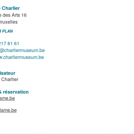
 Charlier
 des Arts 16
ruxelles
R PLAN
217 81 61
o@charliermuseum.be
.charliermuseum.be
isateur
Charlier
& réservation
ame.be
lame.be