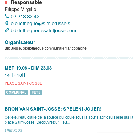
Responsable
Filippo Virgilio
02 218 82 42
bibliotheque@sjtn.brussels
bibliothequedesaintjosse.com
Organisateur
Bib Josse, bibliothèque communale francophone
MER 19.08
-
DIM 23.08
14H - 18H
PLACE SAINT-JOSSE
COMMUNAL
FÊTE
BRON VAN SAINT-JOSSE: SPELEN! JOUER!
Cet été, l'eau claire de la source qui coule sous la Tour Pacific ruisselle sur la
place Saint-Josse. Découvrez un lieu...
LIRE PLUS