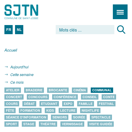
FR
NL
Accueil
Aujourd'hui
Cette semaine
Ce mois
ATELIER
BRADERIE
BROCANTE
CINÉMA
COMMUNAL
CONCERT
CONCOURS
CONFÉRENCE
CONSEIL
CONTE
COURS
DÉBAT
ETUDIANT
EXPO
FAMILLE
FESTIVAL
FÊTE
FORMATION
KIDS
LECTURE
NIGHTLIFE
SÉANCE D'INFORMATION
SENIORS
SOIRÉE
SPECTACLE
SPORT
STAGE
THÉÂTRE
VERNISSAGE
VISITE GUIDÉE