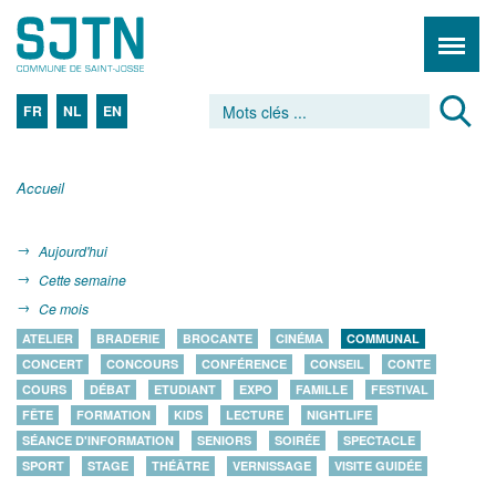
FR
NL
EN
Accueil
Aujourd'hui
Cette semaine
Ce mois
ATELIER
BRADERIE
BROCANTE
CINÉMA
COMMUNAL
CONCERT
CONCOURS
CONFÉRENCE
CONSEIL
CONTE
COURS
DÉBAT
ETUDIANT
EXPO
FAMILLE
FESTIVAL
FÊTE
FORMATION
KIDS
LECTURE
NIGHTLIFE
SÉANCE D'INFORMATION
SENIORS
SOIRÉE
SPECTACLE
SPORT
STAGE
THÉÂTRE
VERNISSAGE
VISITE GUIDÉE