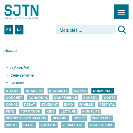
FR
NL
Accueil
Aujourd'hui
Cette semaine
Ce mois
ATELIER
BRADERIE
BROCANTE
CINÉMA
COMMUNAL
CONCERT
CONCOURS
CONFÉRENCE
CONSEIL
CONTE
COURS
DÉBAT
ETUDIANT
EXPO
FAMILLE
FESTIVAL
FÊTE
FORMATION
KIDS
LECTURE
NIGHTLIFE
SÉANCE D'INFORMATION
SENIORS
SOIRÉE
SPECTACLE
SPORT
STAGE
THÉÂTRE
VERNISSAGE
VISITE GUIDÉE