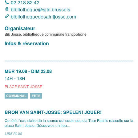
02 218 82 42
bibliotheque@sjtn.brussels
bibliothequedesaintjosse.com
Organisateur
Bib Josse, bibliothèque communale francophone
Infos & réservation
MER 19.08
-
DIM 23.08
14H - 18H
PLACE SAINT-JOSSE
COMMUNAL
FÊTE
BRON VAN SAINT-JOSSE: SPELEN! JOUER!
Cet été, l'eau claire de la source qui coule sous la Tour Pacific ruisselle sur la
place Saint-Josse. Découvrez un lieu...
LIRE PLUS