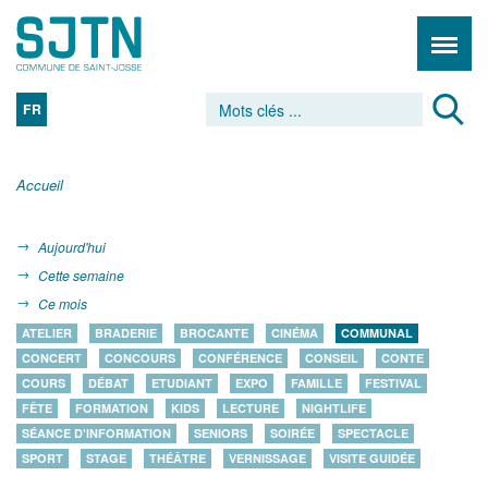
FR
Accueil
Aujourd'hui
Cette semaine
Ce mois
ATELIER
BRADERIE
BROCANTE
CINÉMA
COMMUNAL
CONCERT
CONCOURS
CONFÉRENCE
CONSEIL
CONTE
COURS
DÉBAT
ETUDIANT
EXPO
FAMILLE
FESTIVAL
FÊTE
FORMATION
KIDS
LECTURE
NIGHTLIFE
SÉANCE D'INFORMATION
SENIORS
SOIRÉE
SPECTACLE
SPORT
STAGE
THÉÂTRE
VERNISSAGE
VISITE GUIDÉE