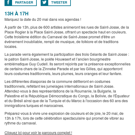
PARTAGER
TWEETER
13H À 17H
Marquez la date du 20 mai dans vos agendas !
À partir de 13h, plus de 600 artistes animeront les rues de Saint-Josse, de la
Place Rogier à la Place Saint-Josse, offrant un spectacle haut en couleurs.
Cette troisième édition du Carnaval de Saint-Josse promet d'être un
événement inoubliable, rempli de musique, de folklore et de traditions
locales.
La parade verra également la participation des trois Géants de Saint-Josse :
le patron Saint-Josse, le poète Houwaert et l’ancien bourgmestre
emblématique Guy Cudell. Ils seront rejoints par la présence exceptionnelles
de certains chars de la Zinneke Parade et par les Gilles, qui apporteront
leurs costumes traditionnels, leurs plumes, leurs oranges et leur fanfare.
Les différentes diasporas de la commune défileront en costumes
traditionnels, reflétant les jumelages internationaux de Saint-Josse.
Attendez-vous à des représentations de la Roumanie, la Bulgarie, la
Palestine et la République Démocratique du Congo, la Bolivie, de l'Équateur
et du Brésil ainsi que de la Turquie et du Maroc à l'occasion des 60 ans des
immigrations turques et marocaines.
Préparez-vous à vivre une explosion de couleurs et de joie, le 20 mai, de
13h à 17h, lors de cette célébration spectaculaire qui promet de vibrer au
rythme du carnaval.
Cliquez ici pour voir le parcours complet !