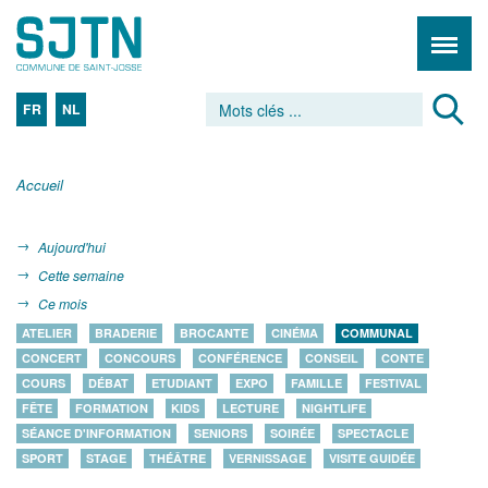
FR
NL
Accueil
Aujourd'hui
Cette semaine
Ce mois
ATELIER
BRADERIE
BROCANTE
CINÉMA
COMMUNAL
CONCERT
CONCOURS
CONFÉRENCE
CONSEIL
CONTE
COURS
DÉBAT
ETUDIANT
EXPO
FAMILLE
FESTIVAL
FÊTE
FORMATION
KIDS
LECTURE
NIGHTLIFE
SÉANCE D'INFORMATION
SENIORS
SOIRÉE
SPECTACLE
SPORT
STAGE
THÉÂTRE
VERNISSAGE
VISITE GUIDÉE