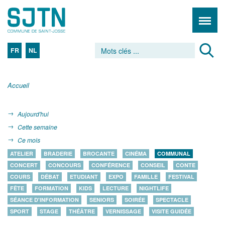
FR
NL
Accueil
Aujourd'hui
Cette semaine
Ce mois
ATELIER
BRADERIE
BROCANTE
CINÉMA
COMMUNAL
CONCERT
CONCOURS
CONFÉRENCE
CONSEIL
CONTE
COURS
DÉBAT
ETUDIANT
EXPO
FAMILLE
FESTIVAL
FÊTE
FORMATION
KIDS
LECTURE
NIGHTLIFE
SÉANCE D'INFORMATION
SENIORS
SOIRÉE
SPECTACLE
SPORT
STAGE
THÉÂTRE
VERNISSAGE
VISITE GUIDÉE