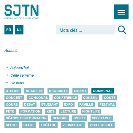
FR
NL
Accueil
Aujourd'hui
Cette semaine
Ce mois
ATELIER
BRADERIE
BROCANTE
CINÉMA
COMMUNAL
CONCERT
CONCOURS
CONFÉRENCE
CONSEIL
CONTE
COURS
DÉBAT
ETUDIANT
EXPO
FAMILLE
FESTIVAL
FÊTE
FORMATION
KIDS
LECTURE
NIGHTLIFE
SÉANCE D'INFORMATION
SENIORS
SOIRÉE
SPECTACLE
SPORT
STAGE
THÉÂTRE
VERNISSAGE
VISITE GUIDÉE