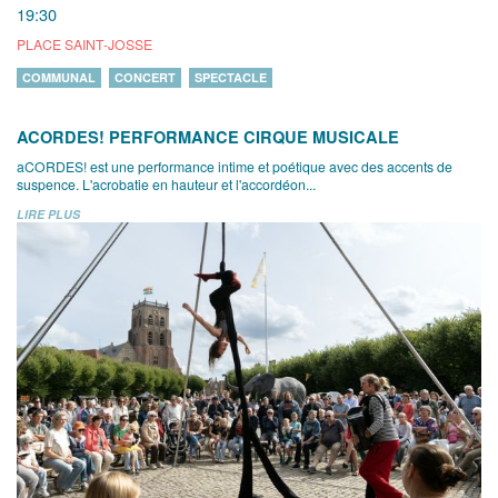
19:30
PLACE SAINT-JOSSE
COMMUNAL
CONCERT
SPECTACLE
ACORDES! PERFORMANCE CIRQUE MUSICALE
aCORDES! est une performance intime et poétique avec des accents de
suspence. L'acrobatie en hauteur et l'accordéon...
LIRE PLUS