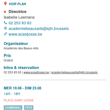
VOIR PLAN
Directrice
Isabelle Leemans
02 253 83 63
academiebeauxarts@sjtn.brussels
www.acastjosse.be
Organisateur
Académie des Beaux-Arts
Prix
Gratuit
Infos & réservation
02 253 83 63 |
www.acastjosse.be
|
academiebeauxarts@stjn.brussels
MER 19.08
-
DIM 23.08
14H - 18H
PLACE SAINT-JOSSE
COMMUNAL
FÊTE