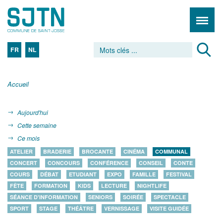
FR
NL
Accueil
Aujourd'hui
Cette semaine
Ce mois
ATELIER
BRADERIE
BROCANTE
CINÉMA
COMMUNAL
CONCERT
CONCOURS
CONFÉRENCE
CONSEIL
CONTE
COURS
DÉBAT
ETUDIANT
EXPO
FAMILLE
FESTIVAL
FÊTE
FORMATION
KIDS
LECTURE
NIGHTLIFE
SÉANCE D'INFORMATION
SENIORS
SOIRÉE
SPECTACLE
SPORT
STAGE
THÉÂTRE
VERNISSAGE
VISITE GUIDÉE