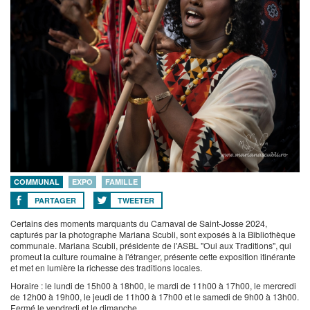
COMMUNAL
EXPO
FAMILLE
PARTAGER
TWEETER
Certains des moments marquants du Carnaval de Saint-Josse 2024,
capturés par la photographe Mariana Scubli, sont exposés à la Bibliothèque
communale. Mariana Scubli, présidente de l'ASBL "Oui aux Traditions", qui
promeut la culture roumaine à l'étranger, présente cette exposition itinérante
et met en lumière la richesse des traditions locales.
Horaire : le lundi de 15h00 à 18h00, le mardi de 11h00 à 17h00, le mercredi
de 12h00 à 19h00, le jeudi de 11h00 à 17h00 et le samedi de 9h00 à 13h00.
Fermé le vendredi et le dimanche.