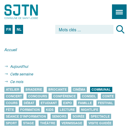
FR
NL
Accueil
Aujourd'hui
Cette semaine
Ce mois
ATELIER
BRADERIE
BROCANTE
CINÉMA
COMMUNAL
CONCERT
CONCOURS
CONFÉRENCE
CONSEIL
CONTE
COURS
DÉBAT
ETUDIANT
EXPO
FAMILLE
FESTIVAL
FÊTE
FORMATION
KIDS
LECTURE
NIGHTLIFE
SÉANCE D'INFORMATION
SENIORS
SOIRÉE
SPECTACLE
SPORT
STAGE
THÉÂTRE
VERNISSAGE
VISITE GUIDÉE