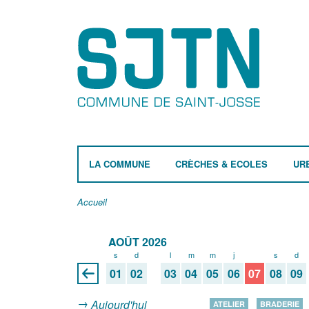
LA COMMUNE
CRÈCHES & ECOLES
UR
Accueil
AOÛT 2026
s
d
l
m
m
j
v
s
d
01
02
03
04
05
06
07
08
09
Aujourd'hui
ATELIER
BRADERIE