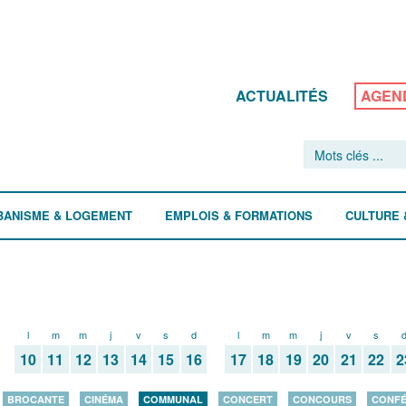
ACTUALITÉS
AGEN
BANISME & LOGEMENT
EMPLOIS & FORMATIONS
CULTURE 
l
m
m
j
v
s
d
l
m
m
j
v
s
10
11
12
13
14
15
16
17
18
19
20
21
22
2
BROCANTE
CINÉMA
COMMUNAL
CONCERT
CONCOURS
CONF