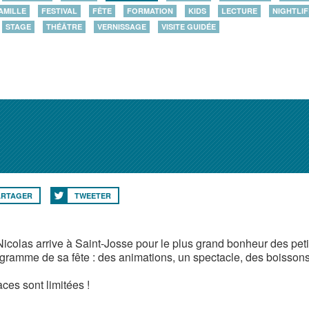
AMILLE
FESTIVAL
FÊTE
FORMATION
KIDS
LECTURE
NIGHTLIF
STAGE
THÉÂTRE
VERNISSAGE
VISITE GUIDÉE
ARTAGER
TWEETER
Nicolas arrive à Saint-Josse pour le plus grand bonheur des pet
gramme de sa fête : des animations, un spectacle, des boissons 
ces sont limitées !