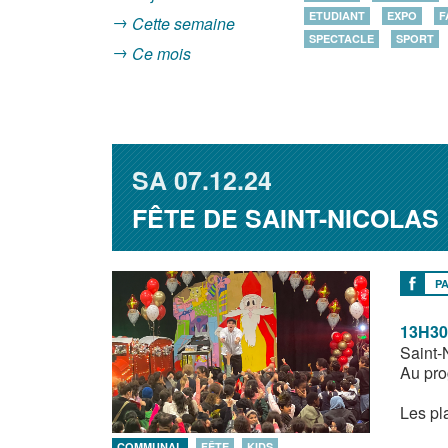
ETUDIANT
EXPO
F
Cette semaine
SPECTACLE
SPORT
Ce mois
SA
07.12.24
FÊTE DE SAINT-NICOLAS
P
13H30
Saint-
Au pro
Les pla
COMMUNAL
FÊTE
KIDS