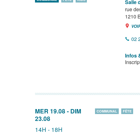
Salle 
rue de
1210
B
VOI
02 
Infos 
Inscri
MER 19.08
-
DIM
COMMUNAL
FÊTE
23.08
14H - 18H