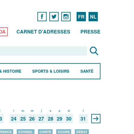
FR
NL
DA
CARNET D'ADRESSES
PRESSE
& HISTOIRE
SPORTS & LOISIRS
SANTÉ
d
l
m
m
j
v
s
d
l
3
24
25
26
27
28
29
30
31
ÉRENCE
CONSEIL
CONTE
COURS
DÉBAT