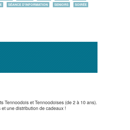
E
SÉANCE D'INFORMATION
SENIORS
SOIRÉE
its Tennoodois et Tennoodoises (de 2 à 10 ans).
et une distribution de cadeaux !