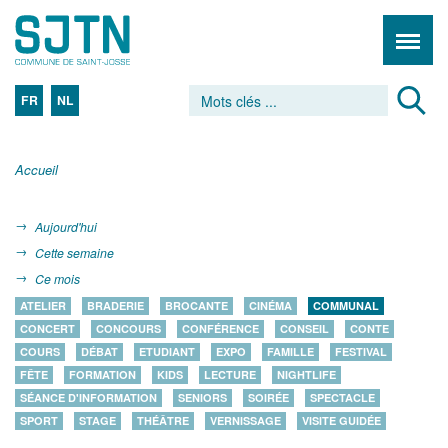
FR
NL
Accueil
Aujourd'hui
Cette semaine
Ce mois
ATELIER
BRADERIE
BROCANTE
CINÉMA
COMMUNAL
CONCERT
CONCOURS
CONFÉRENCE
CONSEIL
CONTE
COURS
DÉBAT
ETUDIANT
EXPO
FAMILLE
FESTIVAL
FÊTE
FORMATION
KIDS
LECTURE
NIGHTLIFE
SÉANCE D'INFORMATION
SENIORS
SOIRÉE
SPECTACLE
SPORT
STAGE
THÉÂTRE
VERNISSAGE
VISITE GUIDÉE