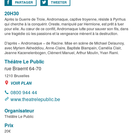
PARTAGER
TWEETER
20H30
Après la Guerre de Troie, Andromaque, captive troyenne, résiste à Pyrrhus
qui cherche à la conquérir. Oreste, manipulé par Hermione, est prêt à tuer
pour elle. Au cœur de ce conflit, Andromaque lutte pour sauver son fils, dans
une tragédie où les passions et la vengeance mènent à la destruction.
D'après « Andromaque » de Racine. Mise en scène de Michael Delaunoy,
avec Myriem Akheddiou, Anne-Claire, Baptiste Blampain, Camélia Clair,
Jeanne Kacenelenbogen, Clément Manuel, Arthur Moulin, Yvan Rami.
Théâtre Le Public
rue Braemt 64-70
1210
Bruxelles
VOIR PLAN
0800 944 44
www.theatrelepublic.be
Organisateur
Théâtre Le Public
Prix
20€