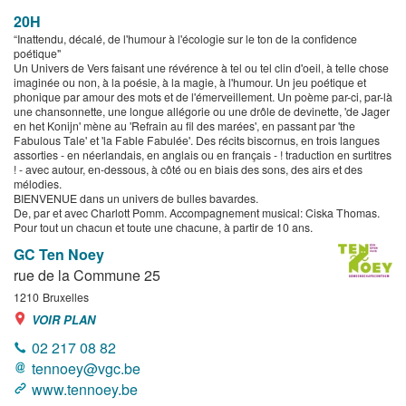
20H
“Inattendu, décalé, de l'humour à l'écologie sur le ton de la confidence
poétique"
Un Univers de Vers faisant une révérence à tel ou tel clin d'oeil, à telle chose
imaginée ou non, à la poésie, à la magie, à l'humour. Un jeu poétique et
phonique par amour des mots et de l'émerveillement. Un poème par-ci, par-là
une chansonnette, une longue allégorie ou une drôle de devinette, 'de Jager
en het Konijn' mène au 'Refrain au fil des marées', en passant par 'the
Fabulous Tale' et 'la Fable Fabulée'. Des récits biscornus, en trois langues
assorties - en néerlandais, en anglais ou en français - ! traduction en surtitres
! - avec autour, en-dessous, à côté ou en biais des sons, des airs et des
mélodies.
BIENVENUE dans un univers de bulles bavardes.
De, par et avec Charlott Pomm. Accompagnement musical: Ciska Thomas.
Pour tout un chacun et toute une chacune, à partir de 10 ans.
GC Ten Noey
rue de la Commune 25
1210
Bruxelles
VOIR PLAN
02 217 08 82
tennoey@vgc.be
www.tennoey.be