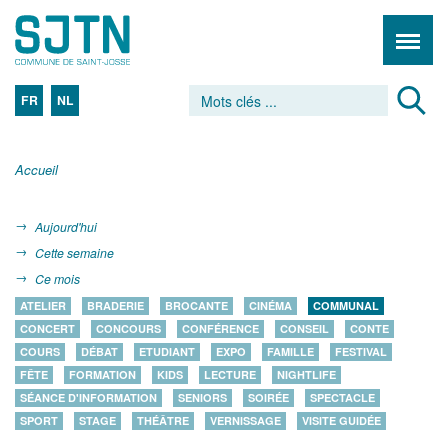
FR
NL
Accueil
Aujourd'hui
Cette semaine
Ce mois
ATELIER
BRADERIE
BROCANTE
CINÉMA
COMMUNAL
CONCERT
CONCOURS
CONFÉRENCE
CONSEIL
CONTE
COURS
DÉBAT
ETUDIANT
EXPO
FAMILLE
FESTIVAL
FÊTE
FORMATION
KIDS
LECTURE
NIGHTLIFE
SÉANCE D'INFORMATION
SENIORS
SOIRÉE
SPECTACLE
SPORT
STAGE
THÉÂTRE
VERNISSAGE
VISITE GUIDÉE