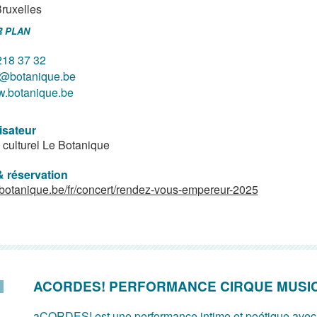
ruxelles
R PLAN
218 37 32
o@botanique.be
.botanique.be
isateur
 culturel Le Botanique
& réservation
//botanique.be/fr/concert/rendez-vous-empereur-2025
ACORDES! PERFORMANCE CIRQUE MUSI
aCORDES! est une performance intime et poétique avec