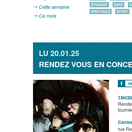
ETUDIANT
EXPO
F
Cette semaine
SPECTACLE
SPORT
Ce mois
LU
20.01.25
RENDEZ VOUS EN CONCE
P
19H30
Rendez
tourné
Centre
rue Ro