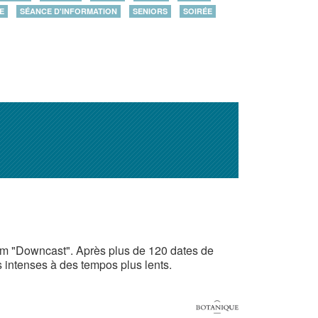
E
SÉANCE D'INFORMATION
SENIORS
SOIRÉE
um "Downcast". Après plus de 120 dates de
s intenses à des tempos plus lents.