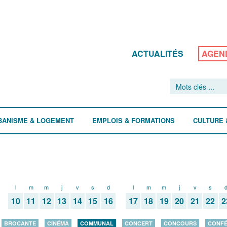
ACTUALITÉS
AGEN
BANISME & LOGEMENT
EMPLOIS & FORMATIONS
CULTURE 
l
m
m
j
v
s
d
l
m
m
j
v
s
10
11
12
13
14
15
16
17
18
19
20
21
22
2
BROCANTE
CINÉMA
COMMUNAL
CONCERT
CONCOURS
CONF