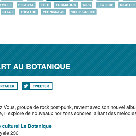
AMILLE
FESTIVAL
FÊTE
FORMATION
KIDS
LECTURE
NIGHTLIF
STAGE
THÉÂTRE
VERNISSAGE
VISITE GUIDÉE
RT AU BOTANIQUE
ARTAGER
TWEETER
 Vous, groupe de rock post-punk, revient avec son nouvel alb
e, il explore de nouveaux horizons sonores, alliant des mélodie
 culturel Le Botanique
yale 236