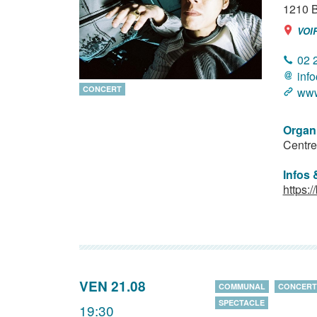
1210
B
VOI
02 
inf
CONCERT
www
Organ
Centre
Infos 
https:
VEN 21.08
COMMUNAL
CONCERT
SPECTACLE
19:30