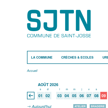
LA COMMUNE
CRÈCHES & ECOLES
UR
Accueil
AOÛT 2026
s
d
l
m
m
j
v
s
d
01
02
03
04
05
06
07
08
09
Aujourd'hui
ATELIER
BRADERIE