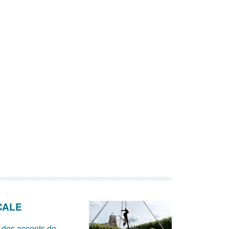
CALE
 des accents de