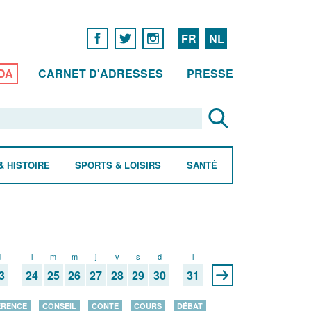
FR
NL
DA
CARNET D'ADRESSES
PRESSE
& HISTOIRE
SPORTS & LOISIRS
SANTÉ
d
l
m
m
j
v
s
d
l
3
24
25
26
27
28
29
30
31
ÉRENCE
CONSEIL
CONTE
COURS
DÉBAT