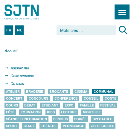
FR
NL
Accueil
Aujourd'hui
Cette semaine
Ce mois
ATELIER
BRADERIE
BROCANTE
CINÉMA
COMMUNAL
CONCERT
CONCOURS
CONFÉRENCE
CONSEIL
CONTE
COURS
DÉBAT
ETUDIANT
EXPO
FAMILLE
FESTIVAL
FÊTE
FORMATION
KIDS
LECTURE
NIGHTLIFE
SÉANCE D'INFORMATION
SENIORS
SOIRÉE
SPECTACLE
SPORT
STAGE
THÉÂTRE
VERNISSAGE
VISITE GUIDÉE