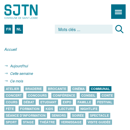
FR
NL
Accueil
Aujourd'hui
Cette semaine
Ce mois
ATELIER
BRADERIE
BROCANTE
CINÉMA
COMMUNAL
CONCERT
CONCOURS
CONFÉRENCE
CONSEIL
CONTE
COURS
DÉBAT
ETUDIANT
EXPO
FAMILLE
FESTIVAL
FÊTE
FORMATION
KIDS
LECTURE
NIGHTLIFE
SÉANCE D'INFORMATION
SENIORS
SOIRÉE
SPECTACLE
SPORT
STAGE
THÉÂTRE
VERNISSAGE
VISITE GUIDÉE