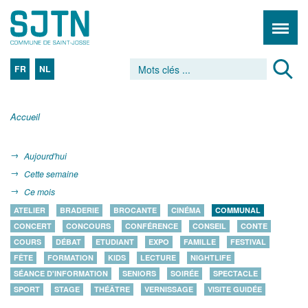
FR
NL
Accueil
Aujourd'hui
Cette semaine
Ce mois
ATELIER
BRADERIE
BROCANTE
CINÉMA
COMMUNAL
CONCERT
CONCOURS
CONFÉRENCE
CONSEIL
CONTE
COURS
DÉBAT
ETUDIANT
EXPO
FAMILLE
FESTIVAL
FÊTE
FORMATION
KIDS
LECTURE
NIGHTLIFE
SÉANCE D'INFORMATION
SENIORS
SOIRÉE
SPECTACLE
SPORT
STAGE
THÉÂTRE
VERNISSAGE
VISITE GUIDÉE