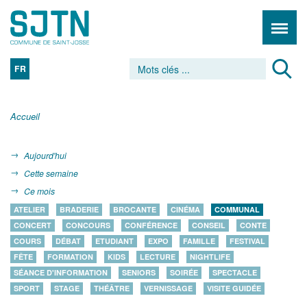
FR
Accueil
Aujourd'hui
Cette semaine
Ce mois
ATELIER
BRADERIE
BROCANTE
CINÉMA
COMMUNAL
CONCERT
CONCOURS
CONFÉRENCE
CONSEIL
CONTE
COURS
DÉBAT
ETUDIANT
EXPO
FAMILLE
FESTIVAL
FÊTE
FORMATION
KIDS
LECTURE
NIGHTLIFE
SÉANCE D'INFORMATION
SENIORS
SOIRÉE
SPECTACLE
SPORT
STAGE
THÉÂTRE
VERNISSAGE
VISITE GUIDÉE