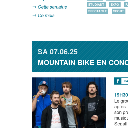
ETUDIANT
EXPO
F
Cette semaine
SPECTACLE
SPORT
Ce mois
SA
07.06.25
MOUNTAIN BIKE EN CON
P
19H30
Le gro
après 
son pr
musiqu
Segall