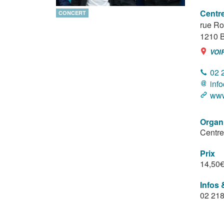
Centre
CONCERT
rue Ro
1210
B
VOI
02 
inf
www
Organ
Centre
Prix
14,50
Infos 
02 218