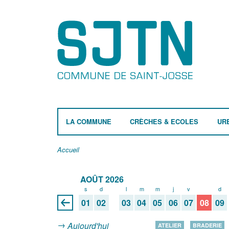
LA COMMUNE
CRÈCHES & ECOLES
UR
Accueil
AOÛT 2026
s
d
l
m
m
j
v
s
d
01
02
03
04
05
06
07
08
09
Aujourd'hui
ATELIER
BRADERIE