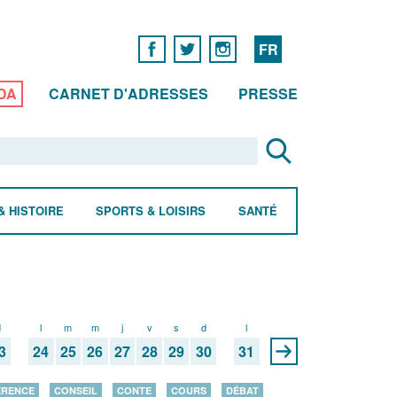
FR
DA
CARNET D'ADRESSES
PRESSE
& HISTOIRE
SPORTS & LOISIRS
SANTÉ
d
l
m
m
j
v
s
d
l
3
24
25
26
27
28
29
30
31
ÉRENCE
CONSEIL
CONTE
COURS
DÉBAT