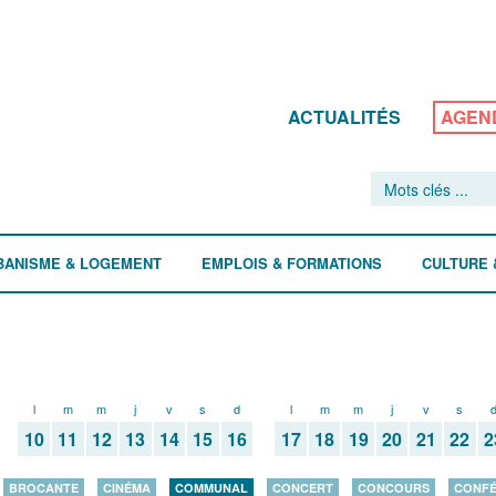
ACTUALITÉS
AGEN
BANISME & LOGEMENT
EMPLOIS & FORMATIONS
CULTURE 
l
m
m
j
v
s
d
l
m
m
j
v
s
10
11
12
13
14
15
16
17
18
19
20
21
22
2
BROCANTE
CINÉMA
COMMUNAL
CONCERT
CONCOURS
CONF