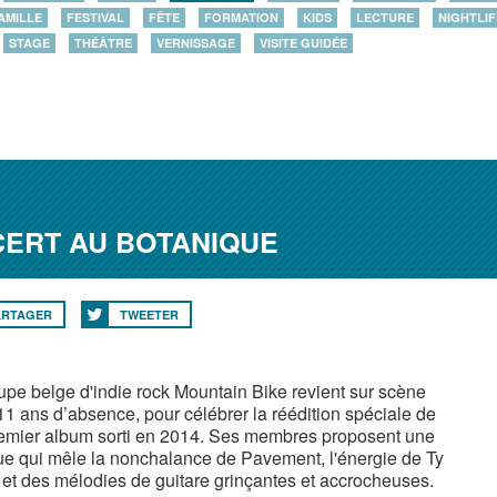
AMILLE
FESTIVAL
FÊTE
FORMATION
KIDS
LECTURE
NIGHTLIF
STAGE
THÉÂTRE
VERNISSAGE
VISITE GUIDÉE
CERT AU BOTANIQUE
ARTAGER
TWEETER
upe belge d'indie rock Mountain Bike revient sur scène
11 ans d’absence, pour célébrer la réédition spéciale de
emier album sorti en 2014. Ses membres proposent une
e qui mêle la nonchalance de Pavement, l'énergie de Ty
 et des mélodies de guitare grinçantes et accrocheuses.