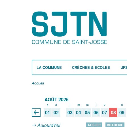
LA COMMUNE
CRÈCHES & ECOLES
UR
Accueil
AOÛT 2026
s
d
l
m
m
j
v
s
d
01
02
03
04
05
06
07
08
09
Aujourd'hui
ATELIER
BRADERIE