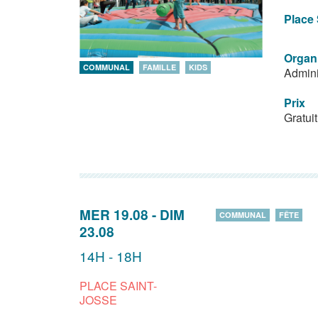
Place 
Organ
COMMUNAL
FAMILLE
KIDS
Admini
Prix
Gratuit
MER 19.08
-
DIM
COMMUNAL
FÊTE
23.08
14H - 18H
PLACE SAINT-
JOSSE