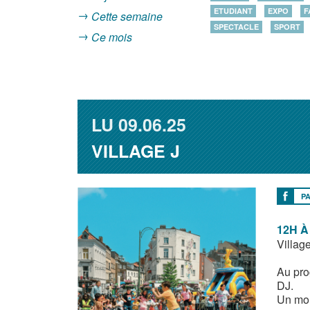
ETUDIANT
EXPO
F
Cette semaine
SPECTACLE
SPORT
Ce mois
LU
09.06.25
VILLAGE J
P
12H À
Village
Au pro
DJ.
Un mom