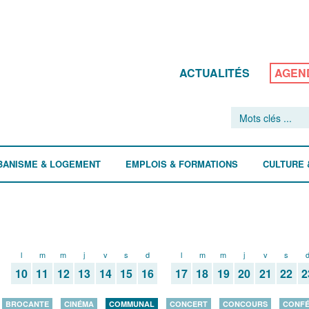
ACTUALITÉS
AGEN
BANISME & LOGEMENT
EMPLOIS & FORMATIONS
CULTURE 
l
m
m
j
v
s
d
l
m
m
j
v
s
10
11
12
13
14
15
16
17
18
19
20
21
22
2
BROCANTE
CINÉMA
COMMUNAL
CONCERT
CONCOURS
CONF