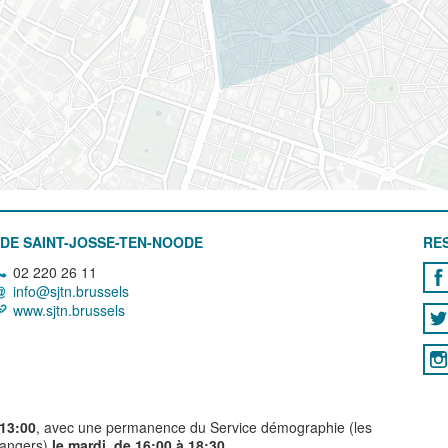
DE SAINT-JOSSE-TEN-NOODE
RE
02 220 26 11
info@sjtn.brussels
www.sjtn.brussels
 13:00
, avec une permanence du Service démographie (les
trangers)
le mardi, de 16:00 à 18:30.