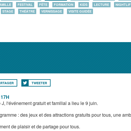
AMILLE
FESTIVAL
FÊTE
FORMATION
KIDS
LECTURE
NIGHTLIF
STAGE
THÉÂTRE
VERNISSAGE
VISITE GUIDÉE
ARTAGER
TWEETER
 17H
 J, l'événement gratuit et familial a lieu le 9 juin.
gramme : des jeux et des attractions gratuits pour tous, une am
ent de plaisir et de partage pour tous.