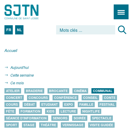
FR
NL
Accueil
Aujourd'hui
Cette semaine
Ce mois
ATELIER
BRADERIE
BROCANTE
CINÉMA
COMMUNAL
CONCERT
CONCOURS
CONFÉRENCE
CONSEIL
CONTE
COURS
DÉBAT
ETUDIANT
EXPO
FAMILLE
FESTIVAL
FÊTE
FORMATION
KIDS
LECTURE
NIGHTLIFE
SÉANCE D'INFORMATION
SENIORS
SOIRÉE
SPECTACLE
SPORT
STAGE
THÉÂTRE
VERNISSAGE
VISITE GUIDÉE