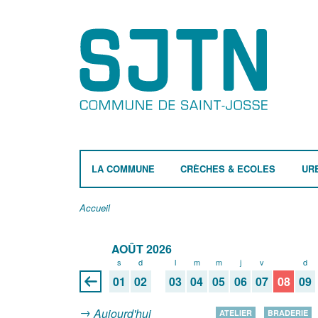
LA COMMUNE
CRÈCHES & ECOLES
UR
Accueil
AOÛT 2026
s
d
l
m
m
j
v
s
d
01
02
03
04
05
06
07
08
09
Aujourd'hui
ATELIER
BRADERIE