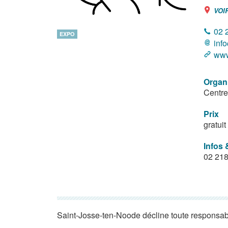
VOI
02 
EXPO
inf
www
Organ
Centre
Prix
gratuit
Infos 
02 218
Saint-Josse-ten-Noode décline toute responsabi