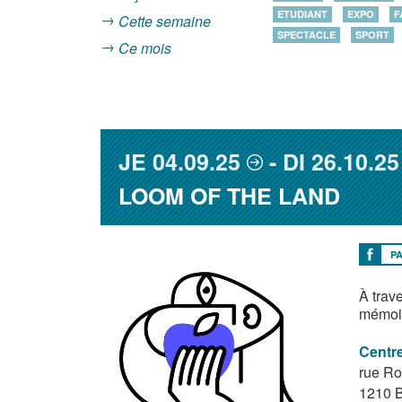
ETUDIANT
EXPO
F
Cette semaine
SPECTACLE
SPORT
Ce mois
JE
04.09.25
DI
26.10.25
LOOM OF THE LAND
P
À trav
mémoire
Centre
rue Ro
1210
B