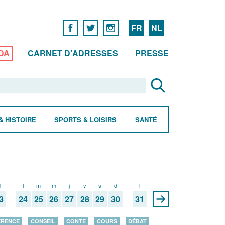
FR
NL
DA
CARNET D'ADRESSES
PRESSE
& HISTOIRE
SPORTS & LOISIRS
SANTÉ
d
l
m
m
j
v
s
d
l
3
24
25
26
27
28
29
30
31
ÉRENCE
CONSEIL
CONTE
COURS
DÉBAT