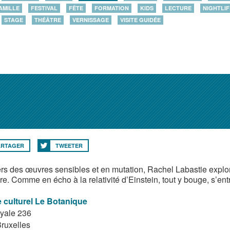
AMILLE
FESTIVAL
FÊTE
FORMATION
KIDS
LECTURE
NIGHTLIF
STAGE
THÉÂTRE
VERNISSAGE
VISITE GUIDÉE
ARTAGER
TWEETER
ers des œuvres sensibles et en mutation, Rachel Labastie explore
. Comme en écho à la relativité d’Einstein, tout y bouge, s’entr
 culturel Le Botanique
yale 236
ruxelles