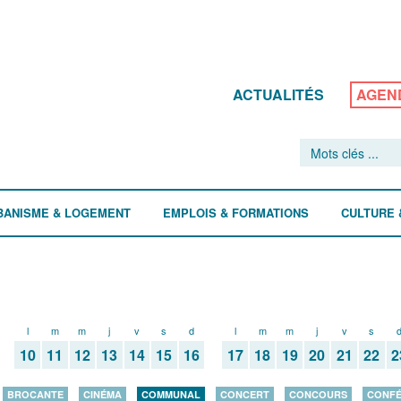
ACTUALITÉS
AGEN
BANISME & LOGEMENT
EMPLOIS & FORMATIONS
CULTURE 
l
m
m
j
v
s
d
l
m
m
j
v
s
10
11
12
13
14
15
16
17
18
19
20
21
22
2
BROCANTE
CINÉMA
COMMUNAL
CONCERT
CONCOURS
CONF