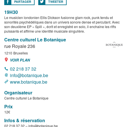
PARTAGER
TWEETER
19H30
Le musicien londonien Ellis Dickson fusionne glam rock, punk tendu et
sonorités psychédéliques dans un univers sonore dense et percutant. Avec
son deuxième EP « Spill », écrit et enregistré en solo, il enchaîne les riffs
puissants et affirme une identité musicale singulière.
Centre culturel Le Botanique
rue Royale 236
1210
Bruxelles
VOIR PLAN
02 218 37 32
info@botanique.be
www.botanique.be
Organisateur
Centre culturel Le Botanique
Prix
12€
Infos & réservation
02 218 37 32 –
info@botanique.be