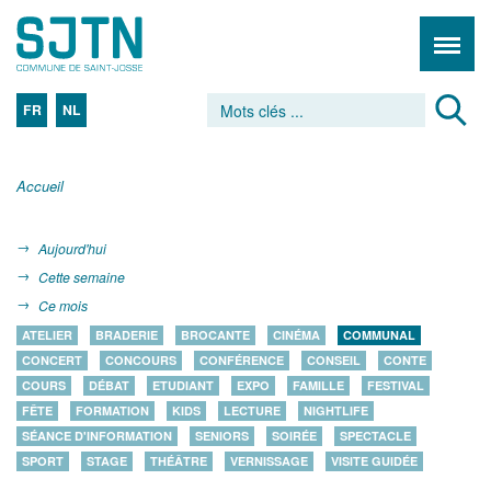
FR
NL
Accueil
Aujourd'hui
Cette semaine
Ce mois
ATELIER
BRADERIE
BROCANTE
CINÉMA
COMMUNAL
CONCERT
CONCOURS
CONFÉRENCE
CONSEIL
CONTE
COURS
DÉBAT
ETUDIANT
EXPO
FAMILLE
FESTIVAL
FÊTE
FORMATION
KIDS
LECTURE
NIGHTLIFE
SÉANCE D'INFORMATION
SENIORS
SOIRÉE
SPECTACLE
SPORT
STAGE
THÉÂTRE
VERNISSAGE
VISITE GUIDÉE