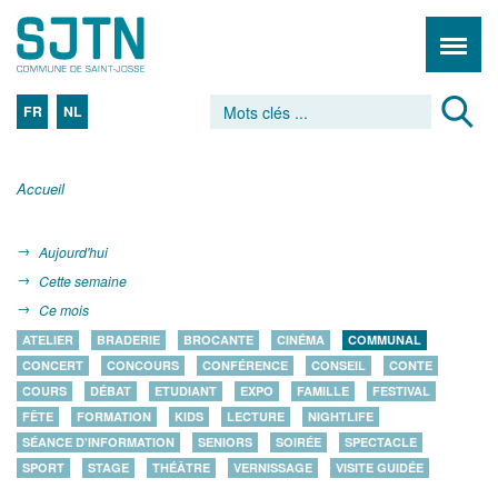
FR
NL
Accueil
Aujourd'hui
Cette semaine
Ce mois
ATELIER
BRADERIE
BROCANTE
CINÉMA
COMMUNAL
CONCERT
CONCOURS
CONFÉRENCE
CONSEIL
CONTE
COURS
DÉBAT
ETUDIANT
EXPO
FAMILLE
FESTIVAL
FÊTE
FORMATION
KIDS
LECTURE
NIGHTLIFE
SÉANCE D'INFORMATION
SENIORS
SOIRÉE
SPECTACLE
SPORT
STAGE
THÉÂTRE
VERNISSAGE
VISITE GUIDÉE