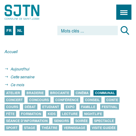
FR
NL
Accueil
Aujourd'hui
Cette semaine
Ce mois
ATELIER
BRADERIE
BROCANTE
CINÉMA
COMMUNAL
CONCERT
CONCOURS
CONFÉRENCE
CONSEIL
CONTE
COURS
DÉBAT
ETUDIANT
EXPO
FAMILLE
FESTIVAL
FÊTE
FORMATION
KIDS
LECTURE
NIGHTLIFE
SÉANCE D'INFORMATION
SENIORS
SOIRÉE
SPECTACLE
SPORT
STAGE
THÉÂTRE
VERNISSAGE
VISITE GUIDÉE