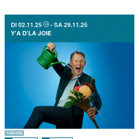
DI
02.11.25
SA
29.11.25
Y'A D'LA JOIE
THÉÂTRE