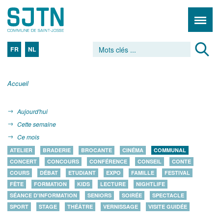
FR
NL
Accueil
Aujourd'hui
Cette semaine
Ce mois
ATELIER
BRADERIE
BROCANTE
CINÉMA
COMMUNAL
CONCERT
CONCOURS
CONFÉRENCE
CONSEIL
CONTE
COURS
DÉBAT
ETUDIANT
EXPO
FAMILLE
FESTIVAL
FÊTE
FORMATION
KIDS
LECTURE
NIGHTLIFE
SÉANCE D'INFORMATION
SENIORS
SOIRÉE
SPECTACLE
SPORT
STAGE
THÉÂTRE
VERNISSAGE
VISITE GUIDÉE