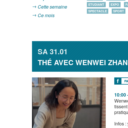
ETUDIANT
EXPO
F
Cette semaine
SPECTACLE
SPORT
Ce mois
SA
31.01
THÉ AVEC WENWEI ZHA
P
10:00 
Wenwei
tissen
pratiq
Infos :