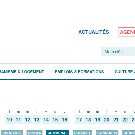
ACTUALITÉS
AGEN
BANISME & LOGEMENT
EMPLOIS & FORMATIONS
CULTURE 
l
m
m
j
v
s
d
l
m
m
j
v
s
10
11
12
13
14
15
16
17
18
19
20
21
22
2
BROCANTE
CINÉMA
COMMUNAL
CONCERT
CONCOURS
CONF