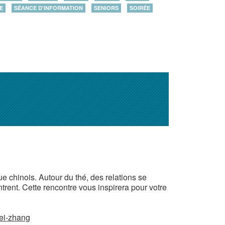
E
SÉANCE D'INFORMATION
SENIORS
SOIRÉE
 chinois. Autour du thé, des relations se
rent. Cette rencontre vous inspirera pour votre
wei-zhang