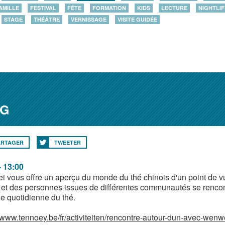
AMILLE
FESTIVAL
FÊTE
FORMATION
KIDS
LECTURE
NIGHTLIF
STAGE
THÉÂTRE
VERNISSAGE
VISITE GUIDÉE
NG
ARTAGER
TWEETER
- 13:00
 vous offre un aperçu du monde du thé chinois d'un point de vue
t et des personnes issues de différentes communautés se rencont
ue quotidienne du thé.
www.tennoey.be/fr/activiteiten/rencontre-autour-dun-avec-wen