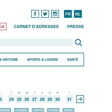
FR
NL
DA
CARNET D'ADRESSES
PRESSE
& HISTOIRE
SPORTS & LOISIRS
SANTÉ
d
l
m
m
j
v
s
d
l
3
24
25
26
27
28
29
30
31
ÉRENCE
CONSEIL
CONTE
COURS
DÉBAT