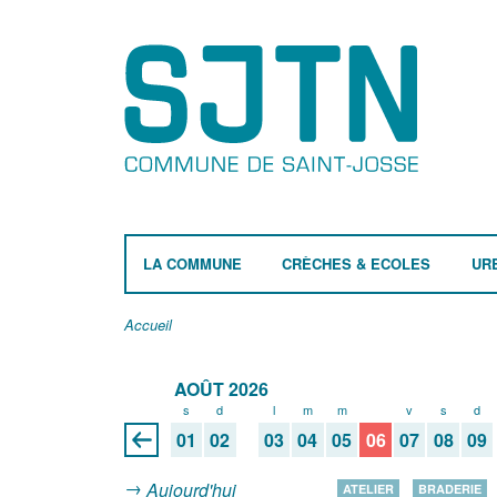
LA COMMUNE
CRÈCHES & ECOLES
UR
Accueil
AOÛT 2026
s
d
l
m
m
j
v
s
d
01
02
03
04
05
06
07
08
09
Aujourd'hui
ATELIER
BRADERIE