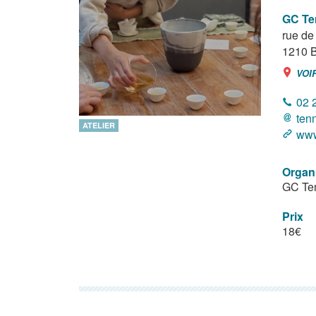
GC Te
rue d
1210
B
VOI
02 
ten
ATELIER
www
Organ
GC Te
Prix
18€