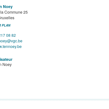
n Noey
e la Commune 25
ruxelles
R PLAN
217 08 82
noey@vgc.be
.tennoey.be
isateur
n Noey